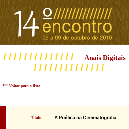
/ / / / / / / / / / / / / /
Anais Digitais
/ / / / / / / / / / / / / /
⇽
Voltar para a lista
A Poética na Cinematografia
Título