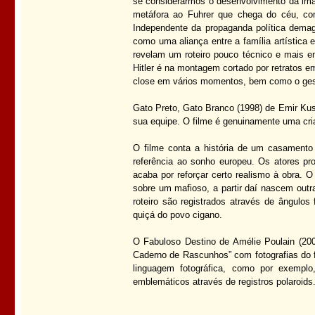
se considerarmos o desenvolvimento da ima
metáfora ao Fuhrer que chega do céu, co
Independente da propaganda política demagó
como uma aliança entre a família artística e
revelam um roteiro pouco técnico e mais 
Hitler é na montagem cortado por retratos e
close em vários momentos, bem como o ges
Gato Preto, Gato Branco (1998) de Emir Kust
sua equipe. O filme é genuinamente uma cria
O filme conta a história de um casament
referência ao sonho europeu. Os atores pro
acaba por reforçar certo realismo à obra. 
sobre um mafioso, a partir daí nascem out
roteiro são registrados através de ângulos 
quiçá do povo cigano.
O Fabuloso Destino de Amélie Poulain (20
Caderno de Rascunhos” com fotografias do fi
linguagem fotográfica, como por exemp
emblemáticos através de registros polaroids