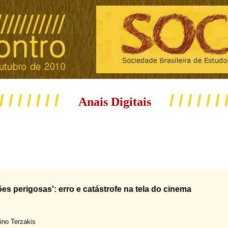
 / / / / / / /
/ / / / / / 
Anais Digitais
ões perigosas': erro e catástrofe na tela do cinema
ino Terzakis