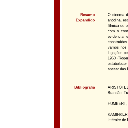
Resumo
O cinema di
Expandido
anódina, es
fílmica de 
com o conte
evidenciar 
construídas
vamos nos d
Ligações pe
1960 (Roge
estabelecer
apesar das 
Bibliografia
ARISTÓTELES
Brandão. Tra
HUMBERT, B. 
KAMINKER, J
littéraire d