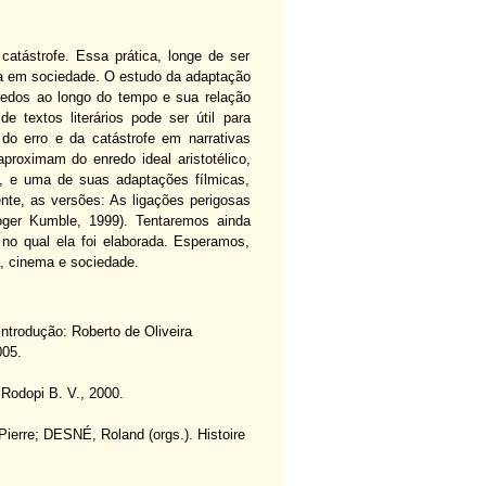
catástrofe. Essa prática, longe de ser
da em sociedade. O estudo da adaptação
enredos ao longo do tempo e sua relação
 textos literários pode ser útil para
do erro e da catástrofe em narrativas
roximam do enredo ideal aristotélico,
, e uma de suas adaptações fílmicas,
nte, as versões: As ligações perigosas
oger Kumble, 1999). Tentaremos ainda
 no qual ela foi elaborada. Esperamos,
a, cinema e sociedade.
rodução: Roberto de Oliveira
005.
 Rodopi B. V., 2000.
ierre; DESNÉ, Roland (orgs.). Histoire