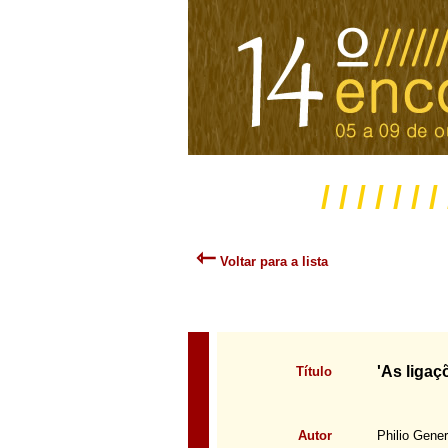
/ / / / / / /
⇽
Voltar para a lista
'As ligaç
Título
Autor
Philio Gener