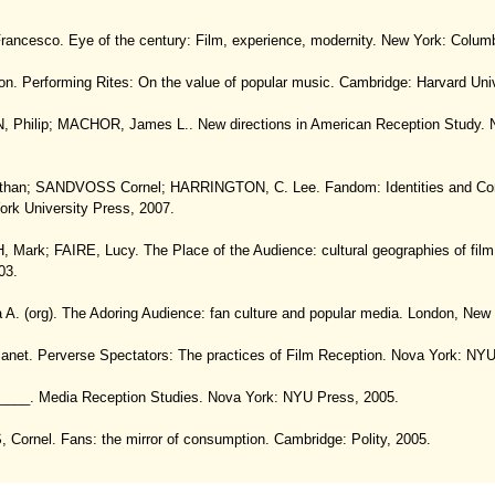
ancesco. Eye of the century: Film, experience, modernity. New York: Columb
n. Performing Rites: On the value of popular music. Cambridge: Harvard Univ
Philip; MACHOR, James L.. New directions in American Reception Study. N
than; SANDVOSS Cornel; HARRINGTON, C. Lee. Fandom: Identities and Com
ork University Press, 2007.
Mark; FAIRE, Lucy. The Place of the Audience: cultural geographies of film 
03.
 A. (org). The Adoring Audience: fan culture and popular media. London, New
net. Perverse Spectators: The practices of Film Reception. Nova York: NYU
___. Media Reception Studies. Nova York: NYU Press, 2005.
ornel. Fans: the mirror of consumption. Cambridge: Polity, 2005.