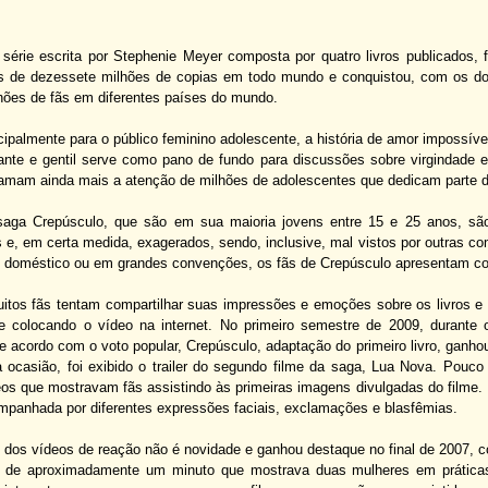
série escrita por Stephenie Meyer composta por quatro livros publicados, fo
 de dezessete milhões de copias em todo mundo e conquistou, com os doi
hões de fãs em diferentes países do mundo.
cipalmente para o público feminino adolescente, a história de amor impossíve
ante e gentil serve como pano de fundo para discussões sobre virgindade
hamam ainda mais a atenção de milhões de adolescentes que dedicam parte d
saga Crepúsculo, que são em sua maioria jovens entre 15 e 25 anos, s
 e, em certa medida, exagerados, sendo, inclusive, mal vistos por outras c
doméstico ou em grandes convenções, os fãs de Crepúsculo apresentam c
itos fãs tentam compartilhar suas impressões e emoções sobre os livros e
e colocando o vídeo na internet. No primeiro semestre de 2009, durant
e acordo com o voto popular, Crepúsculo, adaptação do primeiro livro, ganho
a ocasião, foi exibido o trailer do segundo filme da saga, Lua Nova. Pouc
deos que mostravam fãs assistindo às primeiras imagens divulgadas do filme
companhada por diferentes expressões faciais, exclamações e blasfêmias.
dos vídeos de reação não é novidade e ganhou destaque no final de 2007, co
o de aproximadamente um minuto que mostrava duas mulheres em práticas