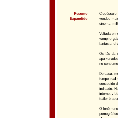
Resumo
Crepúsculo, 
Expandido
vendeu mais
cinema, mil
Voltada prin
vampiro gal
fantasia, c
Os fãs da 
apaixonados
no consumo 
De casa, mu
tempo real 
concedido d
indicado. N
internet ví
trailer é a
O fenômeno 
pornográfic