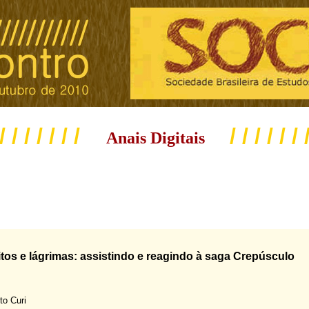
 / / / / / / /
/ / / / / / 
Anais Digitais
itos e lágrimas: assistindo e reagindo à saga Crepúsculo
to Curi