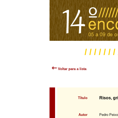
/ / / / / / /
⇽
Voltar para a lista
Risos, gr
Título
Autor
Pedro Peixo