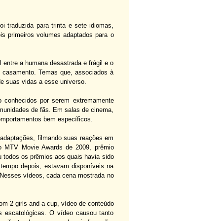
i traduzida para trinta e sete idiomas,
s primeiros volumes adaptados para o
l entre a humana desastrada e frágil e o
 e casamento. Temas que, associados à
e suas vidas a esse universo.
ão conhecidos por serem extremamente
omunidades de fãs. Em salas de cinema,
omportamentos bem específicos.
 adaptações, filmando suas reações em
e o MTV Movie Awards de 2009, prêmio
u todos os prêmios aos quais havia sido
o tempo depois, estavam disponíveis na
. Nesses vídeos, cada cena mostrada no
m 2 girls and a cup, vídeo de conteúdo
 escatológicas. O vídeo causou tanto