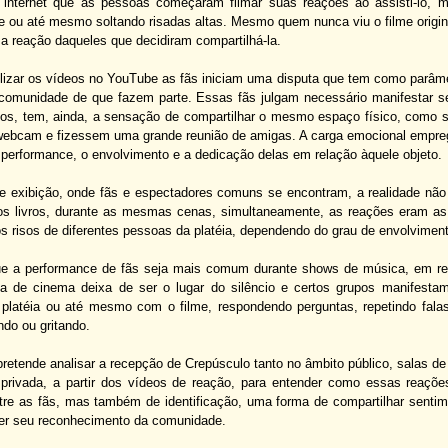
 internet que as pessoas começaram filmar suas reações ao assisti-lo, ma
de ou até mesmo soltando risadas altas. Mesmo quem nunca viu o filme origi
 a reação daqueles que decidiram compartilhá-la.
ilizar os vídeos no YouTube as fãs iniciam uma disputa que tem como parâme
 comunidade de que fazem parte. Essas fãs julgam necessário manifestar seu 
os, tem, ainda, a sensação de compartilhar o mesmo espaço físico, como 
webcam e fizessem uma grande reunião de amigas. A carga emocional empreg
 performance, o envolvimento e a dedicação delas em relação àquele objeto.
e exibição, onde fãs e espectadores comuns se encontram, a realidade não
ros livros, durante as mesmas cenas, simultaneamente, as reações eram as 
os risos de diferentes pessoas da platéia, dependendo do grau de envolvimen
e a performance de fãs seja mais comum durante shows de música, em res
a de cinema deixa de ser o lugar do silêncio e certos grupos manifesta
platéia ou até mesmo com o filme, respondendo perguntas, repetindo falas
ndo ou gritando.
pretende analisar a recepção de Crepúsculo tanto no âmbito público, salas d
privada, a partir dos vídeos de reação, para entender como essas reaçõe
ntre as fãs, mas também de identificação, uma forma de compartilhar sent
r seu reconhecimento da comunidade.