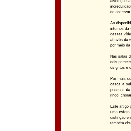
alvoroço na
incredulida
de observar
Ao disponib
internos da
desses víde
através da 
por meio da
Nas salas d
dois primei
os gritos e 
Por mais qu
casos a sal
pessoas da 
rindo, chora
Este artigo 
uma esfera 
distinção e
também obte