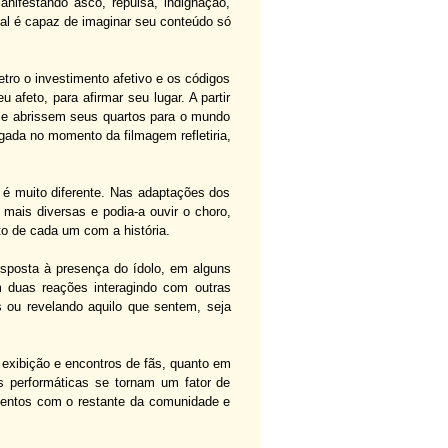
nifestando asco, repulsa, indignação,
nal é capaz de imaginar seu conteúdo só
tro o investimento afetivo e os códigos
afeto, para afirmar seu lugar. A partir
se abrissem seus quartos para o mundo
ada no momento da filmagem refletiria,
 é muito diferente. Nas adaptações dos
mais diversas e podia-a ouvir o choro,
to de cada um com a história.
posta à presença do ídolo, em alguns
m duas reações interagindo com outras
 ou revelando aquilo que sentem, seja
e exibição e encontros de fãs, quanto em
s performáticas se tornam um fator de
imentos com o restante da comunidade e