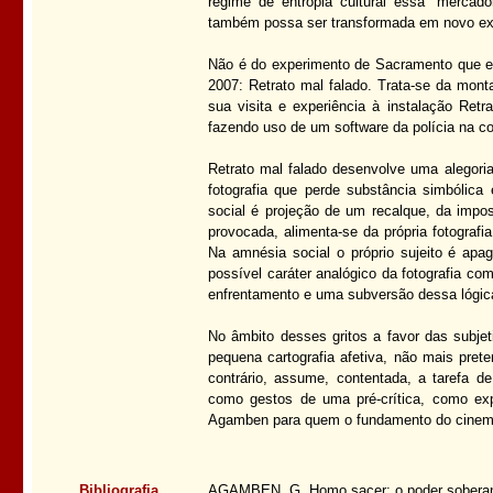
regime de entropia cultural essa “mercador
também possa ser transformada em novo ex
Não é do experimento de Sacramento que ess
2007: Retrato mal falado. Trata-se da mont
sua visita e experiência à instalação Retr
fazendo uso de um software da polícia na con
Retrato mal falado desenvolve uma alegoria
fotografia que perde substância simbólic
social é projeção de um recalque, da impos
provocada, alimenta-se da própria fotograf
Na amnésia social o próprio sujeito é apag
possível caráter analógico da fotografia c
enfrentamento e uma subversão dessa lógic
No âmbito desses gritos a favor das subje
pequena cartografia afetiva, não mais pret
contrário, assume, contentada, a tarefa de
como gestos de uma pré-crítica, como ex
Agamben para quem o fundamento do cinem
Bibliografia
AGAMBEN, G. Homo sacer: o poder soberano