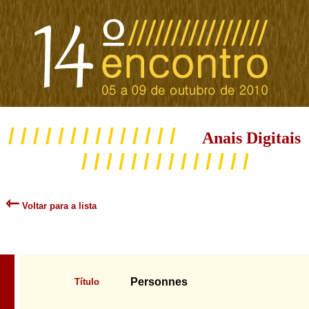
/ / / / / / / / / / / / / /
Anais Digitais
/ / / / / / / / / / / / / /
⇽
Voltar para a lista
Personnes
Título