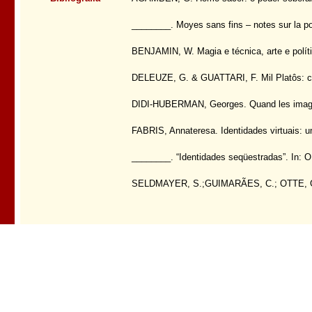
________. Moyes sans fins – notes sur la po
BENJAMIN, W. Magia e técnica, arte e polític
DELEUZE, G. & GUATTARI, F. Mil Platôs: ca
DIDI-HUBERMAN, Georges. Quand les images p
FABRIS, Annateresa. Identidades virtuais: u
________. “Identidades seqüestradas”. In: O
SELDMAYER, S.;GUIMARÃES, C.; OTTE, G.(o