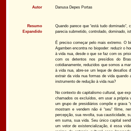
Autor
Danusa Depes Portas
Resumo
Quando parece que “está tudo dominado”, com
Expandido
parecia submetido, controlado, dominado, is
É preciso começar pelo mais extremo. O bi
Agamben encontra no biopoder: reduzir o h
à vida nua, desde o que se faz com os pris
com os detentos nos presídios do Bra
cotidianamente, reduzidos que somos a mans
à vida nua, abre-se um leque de desafios 
extrair da vida nua formas de vida quando 
instrumento de redução à vida nua?
No contexto do capitalismo cultural, que ex
chamados os excluídos, em usar a própria v
um grupo de presidiários compõe e grava “s
mostram e vendem não é “seu” filme, nem 
percepção, sua revolta, sua causticidade, sua
em suma, sua vida. Seu único capital sendo
um vetor de existencialização, é essa vida