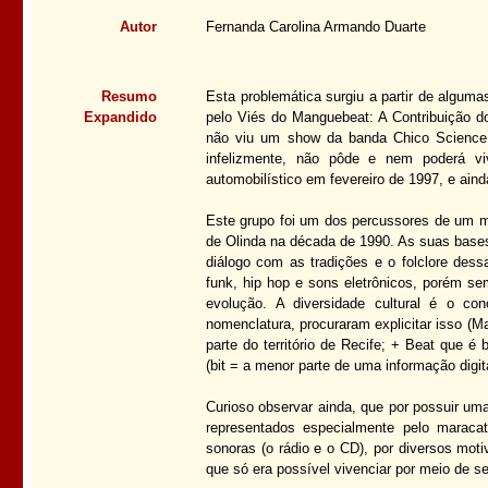
Autor
Fernanda Carolina Armando Duarte
Resumo
Esta problemática surgiu a partir de alguma
Expandido
pelo Viés do Manguebeat: A Contribuição d
não viu um show da banda Chico Science 
infelizmente, não pôde e nem poderá v
automobilístico em fevereiro de 1997, e ain
Este grupo foi um dos percussores de um mo
de Olinda na década de 1990. As suas bases
diálogo com as tradições e o folclore des
funk, hip hop e sons eletrônicos, porém se
evolução. A diversidade cultural é o co
nomenclatura, procuraram explicitar isso (
parte do território de Recife; + Beat que 
(bit = a menor parte de uma informação digita
Curioso observar ainda, que por possuir uma
representados especialmente pelo maraca
sonoras (o rádio e o CD), por diversos moti
que só era possível vivenciar por meio de s