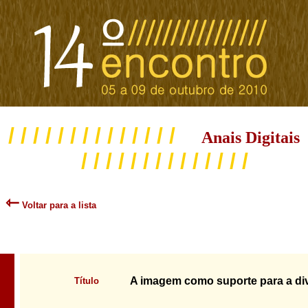
/ / / / / / / / / / / / / /
Anais Digitais
/ / / / / / / / / / / / / /
⇽
Voltar para a lista
A imagem como suporte para a di
Título