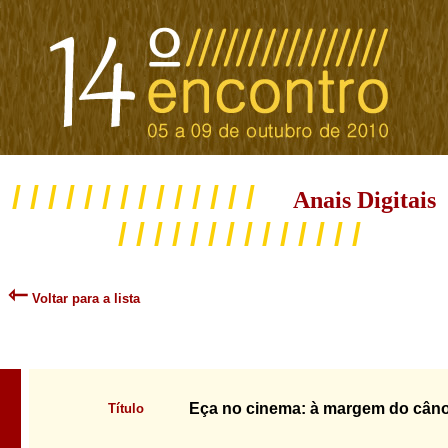
/ / / / / / / / / / / / / /
Anais Digitais
/ / / / / / / / / / / / / /
⇽
Voltar para a lista
Eça no cinema: à margem do cân
Título