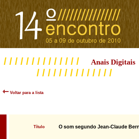
/ / / / / / / / / / / / / /
Anais Digitais
/ / / / / / / / / / / / / /
⇽
Voltar para a lista
O som segundo Jean-Claude Bern
Título