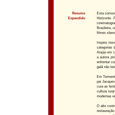
Resumo
Esta comunic
Expandido
Horizonte. 
cinematogr
Brasileira,
filmes silen
Inspira nos
categorias d
Araújo em c
a autora pr
enfrentar co
galã não ter
Em Tormenta
pai Jacques
cura as fer
cultura rur
modernas en
O alto cont
restauraçã