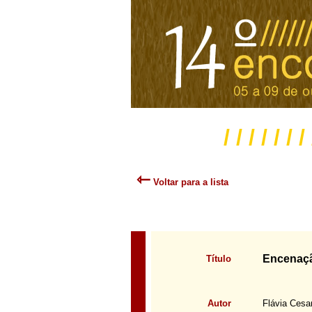
/ / / / / / /
⇽
Voltar para a lista
Encenaçã
Título
Autor
Flávia Cesa