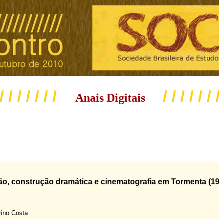
 / / / / / / /
/ / / / / / 
Anais Digitais
o, construção dramática e cinematografia em Tormenta (19
rino Costa