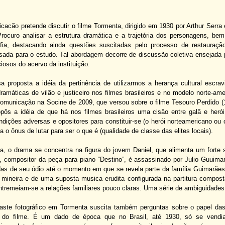
acão pretende discutir o filme Tormenta, dirigido em 1930 por Arthur Serra 
Procuro analisar a estrutura dramática e a trajetória dos personagens, b
afia, destacando ainda questões suscitadas pelo processo de restauraç
 usada para o estudo. Tal abordagem decorre de discussão coletiva ensejada
ciosos do acervo da instituição.
sa proposta a idéia da pertinência de utilizarmos a herança cultural escra
ramáticas de vilão e justiceiro nos filmes brasileiros e no modelo norte-am
omunicação na Socine de 2009, que versou sobre o filme Tesouro Perdido (
opôs a idéia de que há nos filmes brasileiros uma cisão entre galã e heró
ndições adversas e opositores para constituir-se (o herói norteamericano ou o
ia o ônus de lutar para ser o que é (qualidade de classe das elites locais).
, o drama se concentra na figura do jovem Daniel, que alimenta um forte 
, compositor da peça para piano “Destino”, é assassinado por Julio Guuimar
idas de seu ódio até o momento em que se revela parte da família Guimarãe
al mineira e de uma suposta musica erudita configurada na partitura compost
tremeiam-se a relações familiares pouco claras. Uma série de ambiguidades
raste fotográfico em Tormenta suscita também perguntas sobre o papel das
o do filme. É um dado de época que no Brasil, até 1930, só se vendia