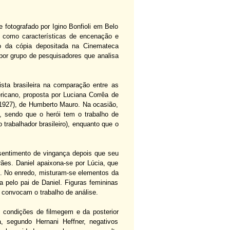
e fotografado por Igino Bonfioli em Belo
em como características de encenação e
ão da cópia depositada na Cinemateca
 por grupo de pesquisadores que analisa
vista brasileira na comparação entre as
ericano, proposta por Luciana Corrêa de
1927), de Humberto Mauro. Na ocasião,
i, sendo que o herói tem o trabalho de
 trabalhador brasileiro), enquanto que o
sentimento de vingança depois que seu
ães. Daniel apaixona-se por Lúcia, que
s. No enredo, misturam-se elementos da
a pelo pai de Daniel. Figuras femininas
 convocam o trabalho de análise.
 condições de filmegem e da posterior
, segundo Hernani Heffner, negativos