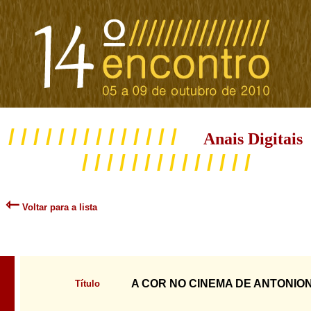
/ / / / / / / / / / / / / /
Anais Digitais
/ / / / / / / / / / / / / /
⇽
Voltar para a lista
A COR NO CINEMA DE ANTONION
Título