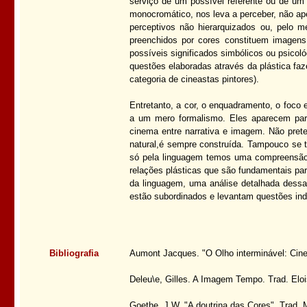
serviço de um possível referente ou de um 
monocromático, nos leva a perceber, não ape
perceptivos não hierarquizados ou, pelo m
preenchidos por cores constituem imagens
possíveis significados simbólicos ou psicol
questões elaboradas através da plástica faze
categoria de cineastas pintores).
Entretanto, a cor, o enquadramento, o foco 
a um mero formalismo. Eles aparecem para
cinema entre narrativa e imagem. Não pret
natural,é sempre construída. Tampouco se 
só pela linguagem temos uma compreensão 
relações plásticas que são fundamentais pa
da linguagem, uma análise detalhada dessa
estão subordinados e levantam questões inde
Bibliografia
Aumont Jacques. "O Olho interminável: Cine
Deleu\e, Gilles. A Imagem Tempo. Trad. Eloi
Goethe. J.W. "A doutrina das Cores". Trad. 