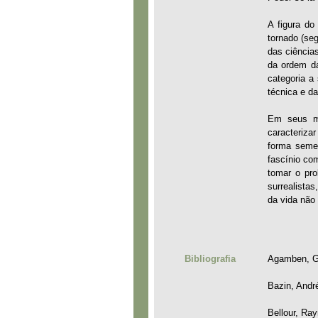
A figura d
tornado (se
das ciências
da ordem da
categoria a 
técnica e d
Em seus mom
caracteriza
forma semel
fascínio co
tomar o pro
surrealista
da vida não
Bibliografia
Agamben, Gi
Bazin, André
Bellour, Ra