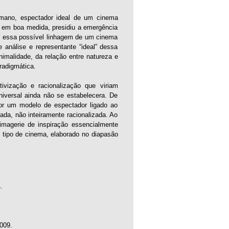
umano, espectador ideal de um cinema
, em boa medida, presidiu a emergência
obre essa possível linhagem de um cinema
nálise e representante “ideal” dessa
nimalidade, da relação entre natureza e
radigmática.
ivização e racionalização que viriam
iversal ainda não se estabelecera. De
por um modelo de espectador ligado ao
ada, não inteiramente racionalizada. Ao
magerie de inspiração essencialmente
o tipo de cinema, elaborado no diapasão
.
009.