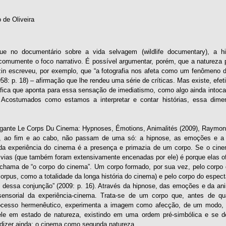
o de Oliveira
e no documentário sobre a vida selvagem (wildlife documentary), a hi
comumente o foco narrativo. É possível argumentar, porém, que a natureza
in escreveu, por exemplo, que “a fotografia nos afeta como um fenômeno d
58: p. 18) – afirmação que lhe rendeu uma série de críticas. Mas existe, ef
fica que aponta para essa sensação de imediatismo, como algo ainda intocad
 Acostumados como estamos a interpretar e contar histórias, essa dim
igante Le Corps Du Cinema: Hypnoses, Émotions, Animalités (2009), Raymond
, ao fim e ao cabo, não passam de uma só: a hipnose, as emoções e a a
a experiência do cinema é a presença e primazia de um corpo. Se o cinem
 vias (que também foram extensivamente encenadas por ele) é porque elas of
 chama de “o corpo do cinema”. Um corpo formado, por sua vez, pelo corpo d
rpus, como a totalidade da longa história do cinema) e pelo corpo do espect
ual dessa conjunção” (2009: p. 16). Através da hipnose, das emoções e da 
sensorial da experiência-cinema. Trata-se de um corpo que, antes de qual
ocesso hermenêutico, experimenta a imagem como afecção, de um modo, di
le em estado de natureza, existindo em uma ordem pré-simbólica e se de
 dizer ainda: o cinema como segunda natureza.