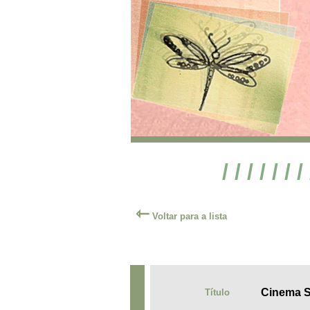
/ / / / / / /
⇽
Voltar para a lista
Cinema Se
Título