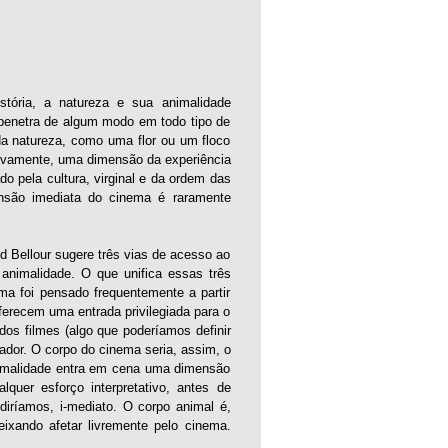
stória, a natureza e sua animalidade
 penetra de algum modo em todo tipo de
a natureza, como uma flor ou um floco
etivamente, uma dimensão da experiência
o pela cultura, virginal e da ordem das
ensão imediata do cinema é raramente
 Bellour sugere três vias de acesso ao
nimalidade. O que unifica essas três
a foi pensado frequentemente a partir
erecem uma entrada privilegiada para o
os filmes (algo que poderíamos definir
ador. O corpo do cinema seria, assim, o
animalidade entra em cena uma dimensão
quer esforço interpretativo, antes de
ríamos, i-mediato. O corpo animal é,
ixando afetar livremente pelo cinema.