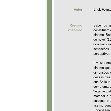
Autor
Erick Felint
Resumo
Sabemos qu
Expandido
constituem 
cinema. Baz
de neve” (19
cinematográ
sensações.
perceptível.
Em seu intr
cinema que
dimensões d
dessas três
que Bellour
como uma co
“lugar virt
material e 
qualquer pr
assim, aque
Poder-se-ia