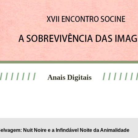
 / / / / / / /
/ / / / / / 
Anais Digitais
lvagem: Nuit Noire e a Infindável Noite da Animalidade