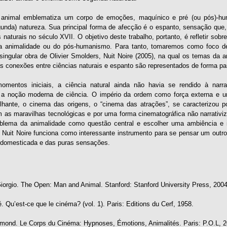
o animal emblematiza um corpo de emoções, maquínico e pré (ou pós)-h
gunda) natureza. Sua principal forma de afecção é o espanto, sensação que
 naturais no século XVII. O objetivo deste trabalho, portanto, é refletir s
 animalidade ou do pós-humanismo. Para tanto, tomaremos como foco de a
singular obra de Olivier Smolders, Nuit Noire (2005), na qual os temas da a
as conexões entre ciências naturais e espanto são representados de forma pa
entos iniciais, a ciência natural ainda não havia se rendido à narrat
r a noção moderna de ciência. O império da ordem como força externa e un
hante, o cinema das origens, o “cinema das atrações”, se caracterizou 
m as maravilhas tecnológicas e por uma forma cinematográfica não narrativiz
blema da animalidade como questão central e escolher uma ambiência e i
s, Nuit Noire funciona como interessante instrumento para se pensar um outr
 domesticada e das puras sensações.
orgio. The Open: Man and Animal. Stanford: Stanford University Press, 2004
. Qu’est-ce que le cinéma? (vol. 1). Paris: Editions du Cerf, 1958.
ymond. Le Corps du Cinéma: Hypnoses, Émotions, Animalités. Paris: P.O.L, 2