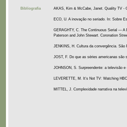
Bibliografia
AKAS, Kim & McCabe, Janet. Quality TV - C
ECO, U. A inovação no seriado. In: Sobre Es
GERAGHTY, C. The Continuous Serial — A Defi
Paterson and John Stewart. Coronation Stree
JENKINS, H. Cultura da convergência. São P
JOST, F. Do que as séries americanas são si
JOHNSON, S. Surpreendente: a televisão e o
LEVERETTE, M. It’s Not TV: Watching HBO i
MITTEL, J. Complexidade narrativa na telev