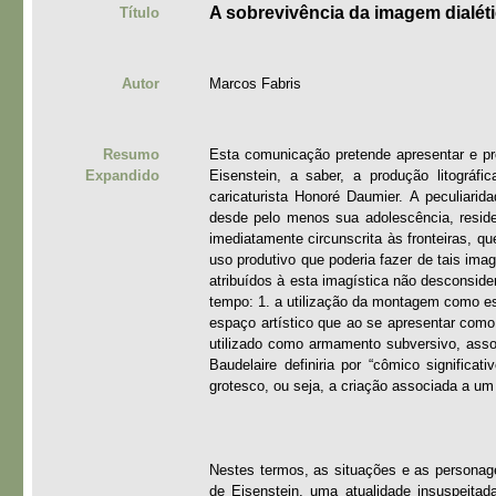
A sobrevivência da imagem dialéti
Título
Autor
Marcos Fabris
Resumo
Esta comunicação pretende apresentar e pro
Expandido
Eisenstein, a saber, a produção litográfi
caricaturista Honoré Daumier. A peculiarid
desde pelo menos sua adolescência, resid
imediatamente circunscrita às fronteiras, q
uso produtivo que poderia fazer de tais ima
atribuídos à esta imagística não desconsid
tempo: 1. a utilização da montagem como est
espaço artístico que ao se apresentar como
utilizado como armamento subversivo, assoc
Baudelaire definiria por “cômico significa
grotesco, ou seja, a criação associada a um
Nestes termos, as situações e as personage
de Eisenstein, uma atualidade insuspeitada