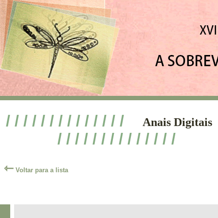
/ / / / / / / / / / / / / /
Anais Digitais
/ / / / / / / / / / / / / /
⇽
Voltar para a lista