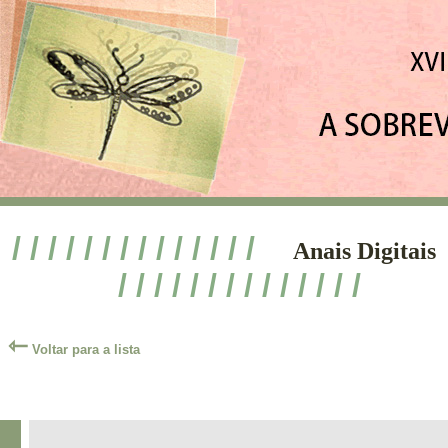
/ / / / / / / / / / / / / /
Anais Digitais
/ / / / / / / / / / / / / /
⇽
Voltar para a lista