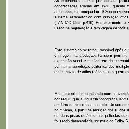
As experiências com a profundidade poli
concretizadas apenas em 1940, quando Wa
americano, e a companhia RCA desenvolver
sistema estereofônico com gravação ótica
(HANDZO,1985, p.419). Posteriormente, o F
usado na regravação e remixagem de toda a 
Este sistema só se tornou possível após a t
e imagem na produção. Também permitiu a
expressão vocal e musical em documentári
permitir a reprodução polifônica dos múltip
assim novos desafios teóricos para quem e
Mas isso só foi concretizado com a invençã
conseguiu que a indústria fonográfica adot
em fitas de rolo e fitas cassete. De acord
no cinema, a partir da redução dos ruídos d
em duas pistas de áudio, nas películas de 
foi sendo desenvolvida por meio do Dolby Sur