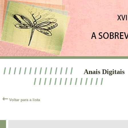
/ / / / / / / / / / / / / /
Anais Digitais
/ / / / / / / / / / / / / /
⇽
Voltar para a lista