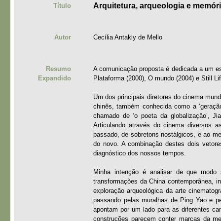
Arquitetura, arqueologia e memór
Título
Autor
Cecília Antakly de Mello
Resumo
A comunicação proposta é dedicada a um estu
Expandido
Plataforma (2000), O mundo (2004) e Still Lif
Um dos principais diretores do cinema mund
chinês, também conhecida como a ‘geração
chamado de ‘o poeta da globalização’, Ji
Articulando através do cinema diversos a
passado, de sobretons nostálgicos, e ao m
do novo. A combinação destes dois vetore
diagnóstico dos nossos tempos.
Minha intenção é analisar de que modo 
transformações da China contemporânea, i
exploração arqueológica da arte cinematográ
passando pelas muralhas de Ping Yao e pel
apontam por um lado para as diferentes cam
construções parecem conter marcas da me