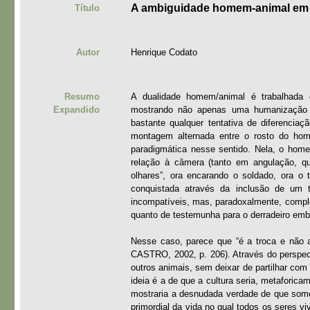
A ambiguidade homem-animal em 
Título
Autor
Henrique Codato
Resumo
A dualidade homem/animal é trabalhada 
Expandido
mostrando não apenas uma humanização 
bastante qualquer tentativa de diferenciaç
montagem alternada entre o rosto do home
paradigmática nesse sentido. Nela, o home
relação à câmera (tanto em angulação, qu
olhares”, ora encarando o soldado, ora o t
conquistada através da inclusão de um t
incompatíveis, mas, paradoxalmente, complem
quanto de testemunha para o derradeiro emb
Nesse caso, parece que “é a troca e não 
CASTRO, 2002, p. 206). Através do perspect
outros animais, sem deixar de partilhar co
ideia é a de que a cultura seria, metafori
mostraria a desnudada verdade de que somo
primordial da vida no qual todos os seres v