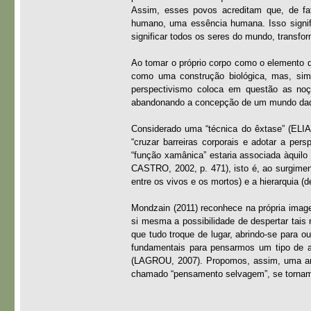
Assim, esses povos acreditam que, de fat
humano, uma essência humana. Isso signif
significar todos os seres do mundo, transfo
Ao tomar o próprio corpo como o elemento 
como uma construção biológica, mas, sim,
perspectivismo coloca em questão as noçõe
abandonando a concepção de um mundo dado
Considerado uma “técnica do êxtase” (ELI
“cruzar barreiras corporais e adotar a p
“função xamânica” estaria associada àquilo
CASTRO, 2002, p. 471), isto é, ao surgimen
entre os vivos e os mortos) e a hierarquia (d
Mondzain (2011) reconhece na própria ima
si mesma a possibilidade de despertar tai
que tudo troque de lugar, abrindo-se para o
fundamentais para pensarmos um tipo de ar
(LAGROU, 2007). Propomos, assim, uma análi
chamado “pensamento selvagem”, se tornam 