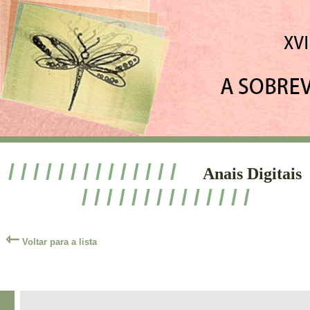
/ / / / / / / / / / / / / /
Anais Digitais
/ / / / / / / / / / / / / /
⇽
Voltar para a lista