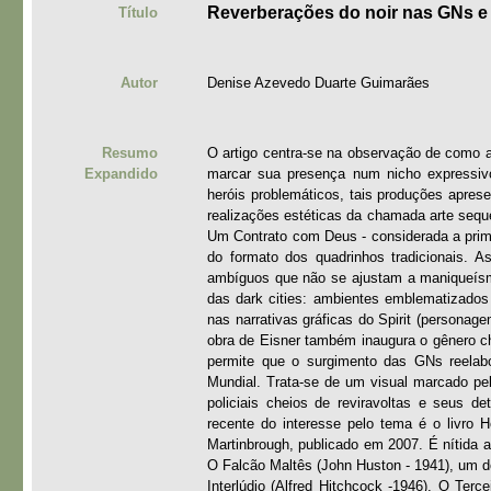
Reverberações do noir nas GNs e n
Título
Autor
Denise Azevedo Duarte Guimarães
Resumo
O artigo centra-se na observação de como a 
Expandido
marcar sua presença num nicho expressivo
heróis problemáticos, tais produções apres
realizações estéticas da chamada arte seque
Um Contrato com Deus - considerada a primei
do formato dos quadrinhos tradicionais. 
ambíguos que não se ajustam a maniqueísmos
das dark cities: ambientes emblematizados
nas narrativas gráficas do Spirit (personage
obra de Eisner também inaugura o gênero ch
permite que o surgimento das GNs reelabo
Mundial. Trata-se de um visual marcado pel
policiais cheios de reviravoltas e seus d
recente do interesse pelo tema é o livro 
Martinbrough, publicado em 2007. É nítida a
O Falcão Maltês (John Huston - 1941), um do
Interlúdio (Alfred Hitchcock -1946), O Ter