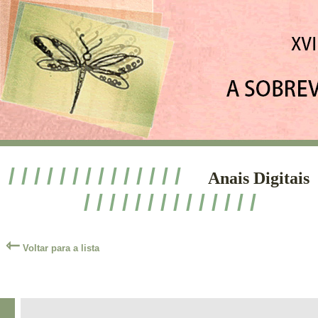
/ / / / / / / / / / / / / /
Anais Digitais
/ / / / / / / / / / / / / /
⇽
Voltar para a lista