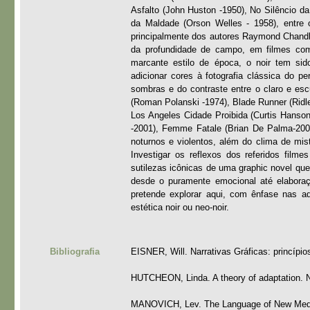
Asfalto (John Huston -1950), No Silêncio 
da Maldade (Orson Welles - 1958), entre o
principalmente dos autores Raymond Chandl
da profundidade de campo, em filmes co
marcante estilo de época, o noir tem sid
adicionar cores à fotografia clássica do p
sombras e do contraste entre o claro e esc
(Roman Polanski -1974), Blade Runner (Ridle
Los Angeles Cidade Proibida (Curtis Hanso
-2001), Femme Fatale (Brian De Palma-2002)
noturnos e violentos, além do clima de mis
Investigar os reflexos dos referidos film
sutilezas icônicas de uma graphic novel que
desde o puramente emocional até elaboraç
pretende explorar aqui, com ênfase nas ad
estética noir ou neo-noir.
Bibliografia
EISNER, Will. Narrativas Gráficas: princípio
HUTCHEON, Linda. A theory of adaptation. N
MANOVICH, Lev. The Language of New Medi