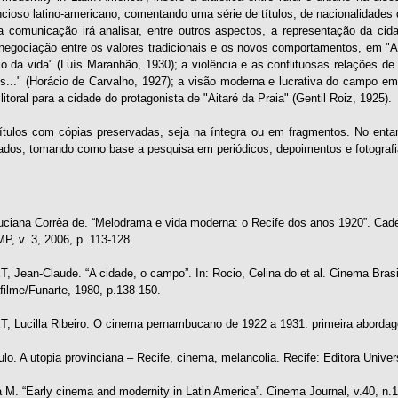
ncioso latino-americano, comentando uma série de títulos, de nacionalidade
ta comunicação irá analisar, entre outros aspectos, a representação da 
egociação entre os valores tradicionais e os novos comportamentos, em "A 
o da vida" (Luís Maranhão, 1930); a violência e as conflituosas relações de
..." (Horácio de Carvalho, 1927); a visão moderna e lucrativa do campo em 
o litoral para a cidade do protagonista de "Aitaré da Praia" (Gentil Roiz, 1925).
ítulos com cópias preservadas, seja na íntegra ou em fragmentos. No enta
ados, tomando como base a pesquisa em periódicos, depoimentos e fotografi
iana Corrêa de. “Melodrama e vida moderna: o Recife dos anos 1920”. Cad
, v. 3, 2006, p. 113-128.
Jean-Claude. “A cidade, o campo”. In: Rocio, Celina do et al. Cinema Brasil
lme/Funarte, 1980, p.138-150.
Lucilla Ribeiro. O cinema pernambucano de 1922 a 1931: primeira abordag
. A utopia provinciana – Recife, cinema, melancolia. Recife: Editora Univer
M. “Early cinema and modernity in Latin America”. Cinema Journal, v.40, n.1