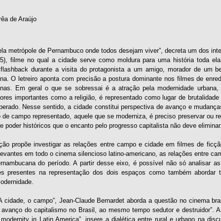
rêa de Araújo
ela metrópole de Pernambuco onde todos desejam viver”, decreta um dos intert
5), filme no qual a cidade serve como moldura para uma história toda ela
flashback durante a visita do protagonista a um amigo, morador de um bel
a. O letreiro aponta com precisão a postura dominante nos filmes de enredo
as. Em geral o que se sobressai é a atração pela modernidade urbana, 
lores importantes como a religião, é representado como lugar de brutalidad
perado. Nesse sentido, a cidade constitui perspectiva de avanço e mudança
o de campo representado, aquele que se moderniza, é preciso preservar ou re
e poder históricos que o encanto pelo progresso capitalista não deve eliminar
ão propõe investigar as relações entre campo e cidade em filmes de fic
levantes em todo o cinema silencioso latino-americano, as relações entre 
rnambucana do período. A partir desse eixo, é possível não só analisar as
es presentes na representação dos dois espaços como também abordar t
modernidade.
A cidade, o campo”, Jean-Claude Bernardet aborda a questão no cinema bra
 avanço do capitalismo no Brasil, ao mesmo tempo sedutor e destruidor”. An
modernity in Latin America”, insere a dialética entre rural e urbano na di