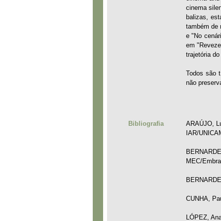
cinema sile
balizas, es
também de n
e "No cenári
em "Revezes
trajetória d
Todos são t
não preserv
Bibliografia
ARAÚJO, Luc
IAR/UNICAMP
BERNARDET, 
MEC/Embrafi
BERNARDET, 
CUNHA, Paulo
LÓPEZ, Ana 