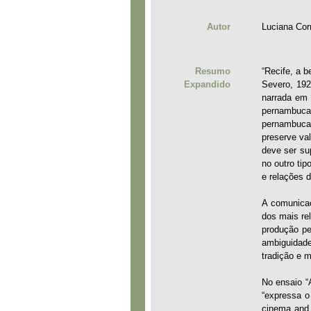
Autor
Luciana Cor
Resumo
“Recife, a b
Expandido
Severo, 192
narrada em 
pernambucan
pernambucan
preserve va
deve ser su
no outro tip
e relações d
A comunicaç
dos mais re
produção pe
ambiguidad
tradição e 
No ensaio “
“expressa o
cinema and 