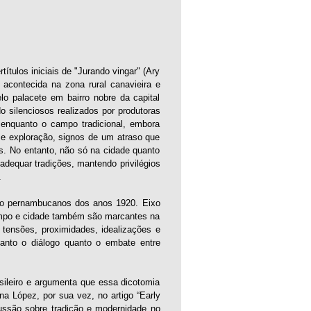
ítulos iniciais de "Jurando vingar" (Ary
 acontecida na zona rural canavieira e
o palacete em bairro nobre da capital
 silenciosos realizados por produtoras
enquanto o campo tradicional, embora
e e exploração, signos de um atraso que
s. No entanto, não só na cidade quanto
adequar tradições, mantendo privilégios
.
ção pernambucanos dos anos 1920. Eixo
campo e cidade também são marcantes na
 tensões, proximidades, idealizações e
anto o diálogo quanto o embate entre
sileiro e argumenta que essa dicotomia
a López, por sua vez, no artigo “Early
scussão sobre tradição e modernidade no