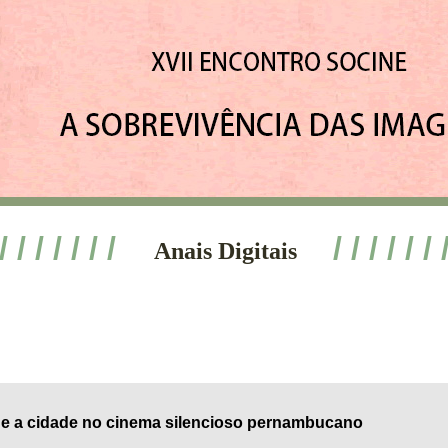
 / / / / / / /
/ / / / / / 
Anais Digitais
e a cidade no cinema silencioso pernambucano