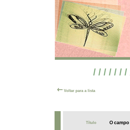
/ / / / / / /
⇽
Voltar para a lista
O campo 
Título