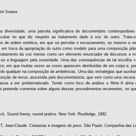
ini Soares
a diversidade, uma parcela significativa do documentário contemporâne
eculiar no que diz respeito ao tratamento dado à voz do outro. Trata-
es de ordem estética, em que se percebe o esvaziamento, ou mesmo a re
em troca da apropriação do outro como modelo para uma composição plásti
 tratamento da voz menos como um elemento enunciador de discursos e 
-se a linguagem pela sonoridade. Uma das consequências de tal escolha 
ico, em que muitas vezes as vozes aparecem destituídas de um corpo e, por
do qualquer na composição de ambiências. Uma das estratégias que auxili
osição de recuo, assumida pelo documentarista, que vem como uma recusa 
passa a ser problematizado. Tendo como foco de análise o filme A alma
 pretende comentar sobre alguns desses procedimentos recorrentes, no que
k. Sound theory, sound pratice. New York: Routledge, 1992.
Jean-Claude. Cineastas e imagens do povo. São Paulo: Companhia das Le