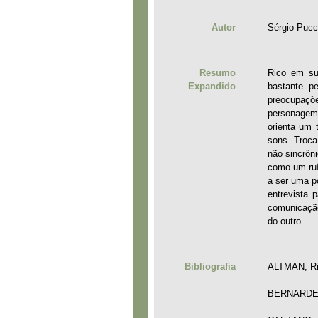
Autor
Sérgio Pucc
Resumo
Rico em su
Expandido
bastante p
preocupaçõ
personagem 
orienta um
sons. Troca
não sincrôn
como um ruí
a ser uma p
entrevista 
comunicação
do outro.
Bibliografia
ALTMAN, Ric
BERNARDET, 