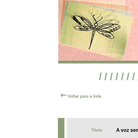
/ / / / / / /
⇽
Voltar para a lista
A voz se
Título