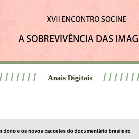
 / / / / / / /
/ / / / / / 
Anais Digitais
m dono e os novos cacoetes do documentário brasileiro