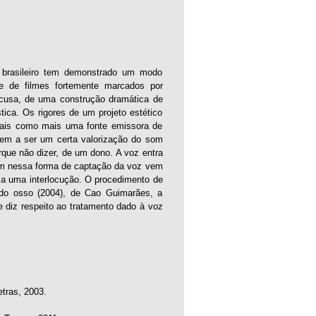
o brasileiro tem demonstrado um modo
se de filmes fortemente marcados por
cusa, de uma construção dramática de
ca. Os rigores de um projeto estético
mais como mais uma fonte emissora de
vem a ser um certa valorização do som
que não dizer, de um dono. A voz entra
am nessa forma de captação da voz vem
a uma interlocução. O procedimento de
 do osso (2004), de Cao Guimarães, a
 diz respeito ao tratamento dado à voz
tras, 2003.