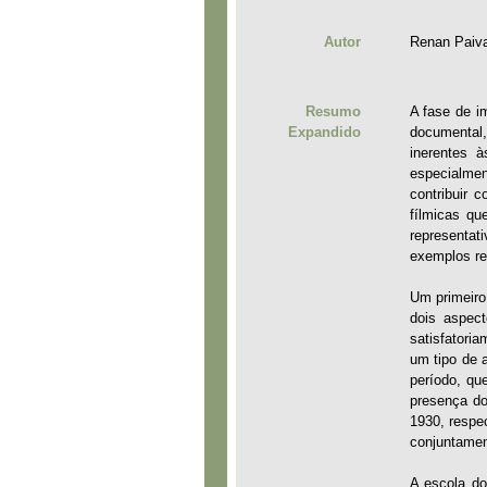
Autor
Renan Paiv
Resumo
A fase de i
Expandido
documental
inerentes à
especialmen
contribuir 
fílmicas q
representat
exemplos re
Um primeiro
dois aspect
satisfatoria
um tipo de 
período, qu
presença do
1930, respe
conjuntamen
A escola do