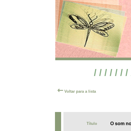
/ / / / / / /
⇽
Voltar para a lista
O som no
Título