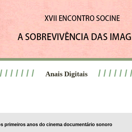
 / / / / / / /
/ / / / / / 
Anais Digitais
s primeiros anos do cinema documentário sonoro