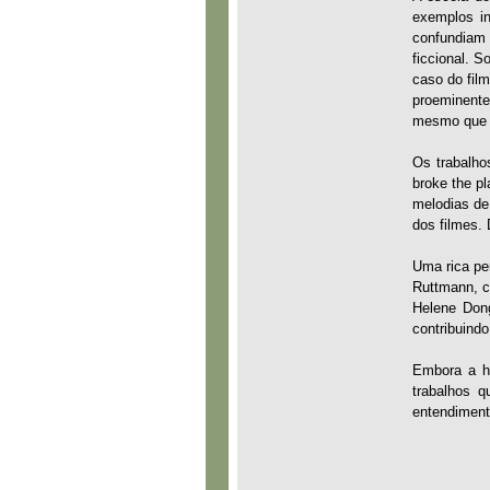
exemplos in
confundiam 
ficcional. 
caso do fil
proeminente
mesmo que s
Os trabalho
broke the p
melodias de 
dos filmes.
Uma rica pe
Ruttmann, c
Helene Dong
contribuind
Embora a hi
trabalhos 
entendiment