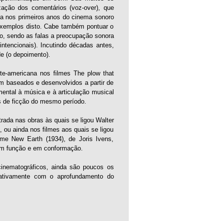
zação dos comentários (voz-over), que
ada nos primeiros anos do cinema sonoro
s exemplos disto. Cabe também pontuar o
o, sendo as falas a preocupação sonora
ntencionais). Incutindo décadas antes,
e (o depoimento).
te-americana nos filmes The plow that
m baseados e desenvolvidos a partir de
mental à música e à articulação musical
s de ficção do mesmo período.
ada nas obras às quais se ligou Walter
 ou ainda nos filmes aos quais se ligou
lme New Earth (1934), de Joris Ivens,
em função e em conformação.
inematográficos, ainda são poucos os
icativamente com o aprofundamento do