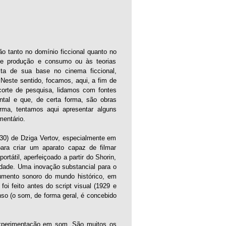
o tanto no domínio ficcional quanto no
 de produção e consumo ou às teorias
ita de sua base no cinema ficcional,
Neste sentido, focamos, aqui, a fim de
orte de pesquisa, lidamos com fontes
tal e que, de certa forma, são obras
orma, tentamos aqui apresentar alguns
entário.
30) de Dziga Vertov, especialmente em
para criar um aparato capaz de filmar
rtátil, aperfeiçoado a partir do Shorin,
rdade. Uma inovação substancial para o
cumento sonoro do mundo histórico, em
oi feito antes do script visual (1929 e
so (o som, de forma geral, é concebido
 experimentação em som. São muitos os