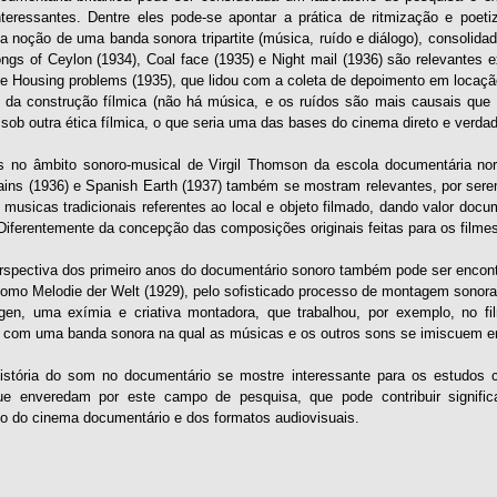
teressantes. Dentre eles pode-se apontar a prática de ritmização e poeti
a noção de uma banda sonora tripartite (música, ruído e diálogo), consolid
Songs of Ceylon (1934), Coal face (1935) e Night mail (1936) são relevante
me Housing problems (1935), que lidou com a coleta de depoimento em locaçã
 da construção fílmica (não há música, e os ruídos são mais causais que i
ob outra ética fílmica, o que seria uma das bases do cinema direto e verdad
s no âmbito sonoro-musical de Virgil Thomson da escola documentária nor
lains (1936) e Spanish Earth (1937) também se mostram relevantes, por sere
musicas tradicionais referentes ao local e objeto filmado, dando valor docu
 Diferentemente da concepção das composições originais feitas para os filme
rspectiva dos primeiro anos do documentário sonoro também pode ser encontr
omo Melodie der Welt (1929), pelo sofisticado processo de montagem sonora,
en, uma exímia e criativa montadora, que trabalhou, por exemplo, no fi
o com uma banda sonora na qual as músicas e os outros sons se imiscuem 
stória do som no documentário se mostre interessante para os estudos c
que enveredam por este campo de pesquisa, que pode contribuir signif
o do cinema documentário e dos formatos audiovisuais.