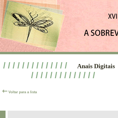
/ / / / / / / / / / / / / /
Anais Digitais
/ / / / / / / / / / / / / /
⇽
Voltar para a lista