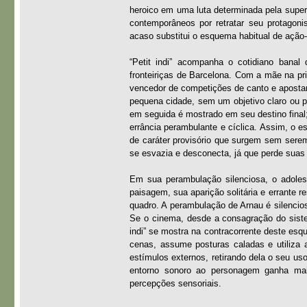
heroico em uma luta determinada pela supera
contemporâneos por retratar seu protagon
acaso substitui o esquema habitual de ação-
“Petit indi” acompanha o cotidiano bana
fronteiriças de Barcelona. Com a mãe na pr
vencedor de competições de canto e apostar 
pequena cidade, sem um objetivo claro ou p
em seguida é mostrado em seu destino final
errância perambulante e cíclica. Assim, o e
de caráter provisório que surgem sem serem
se esvazia e desconecta, já que perde sua
Em sua perambulação silenciosa, o adolesc
paisagem, sua aparição solitária e errante 
quadro. A perambulação de Arnau é silenci
Se o cinema, desde a consagração do siste
indi” se mostra na contracorrente deste es
cenas, assume posturas caladas e utiliza
estímulos externos, retirando dela o seu uso
entorno sonoro ao personagem ganha maio
percepções sensoriais.