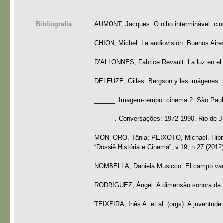
Bibliografia
AUMONT, Jacques. O olho interminável: cine
CHION, Michel. La audiovisión. Buenos Aire
D’ALLONNES, Fabrice Revault. La luz en el 
DELEUZE, Gilles. Bergson y las imágenes. 
______. Imagem-tempo: cinema 2. São Paulo
______. Conversações: 1972-1990. Rio de Ja
MONTORO, Tânia; PEIXOTO, Michael. Hibridi
“Dossiê História e Cinema”, v.19, n.27 (2012
NOMBELLA, Daniela Musicco. El campo vací
RODRÍGUEZ, Ángel. A dimensão sonora da l
TEIXEIRA, Inês A. et al. (orgs). A juventude