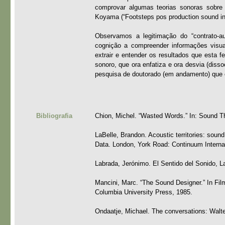
comprovar algumas teorias sonoras sobre 
Koyama (“Footsteps pos production sound inc
Observamos a legitimação do “contrato-a
cognição a compreender informações visua
extrair e entender os resultados que esta f
sonoro, que ora enfatiza e ora desvia (diss
pesquisa de doutorado (em andamento) que co
Bibliografia
Chion, Michel. “Wasted Words.” In: Sound T
LaBelle, Brandon. Acoustic territories: sound
Data. London, York Road: Continuum Internat
Labrada, Jerónimo. El Sentido del Sonido, La
Mancini, Marc. “The Sound Designer.” In Fil
Columbia University Press, 1985.
Ondaatje, Michael. The conversations: Walter