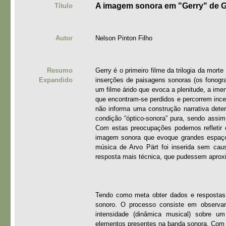
A imagem sonora em "Gerry" de G
Título
Autor
Nelson Pinton Filho
Resumo
Gerry é o primeiro filme da trilogia da mort
Expandido
inserções de paisagens sonoras (os fonog
um filme árido que evoca a plenitude, a i
que encontram-se perdidos e percorrem ince
não informa uma construção narrativa dete
condição “óptico-sonora” pura, sendo assim
Com estas preocupações podemos refletir 
imagem sonora que evoque grandes espaço
música de Arvo Pärt foi inserida sem cau
resposta mais técnica, que pudessem aproxi
Tendo como meta obter dados e respostas 
sonoro. O processo consiste em observar 
intensidade (dinâmica musical) sobre um
elementos presentes na banda sonora. Com e