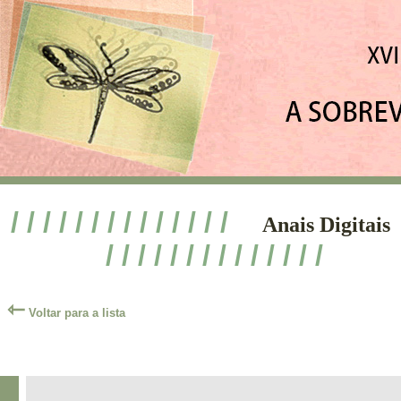
/ / / / / / / / / / / / / /
Anais Digitais
/ / / / / / / / / / / / / /
⇽
Voltar para a lista