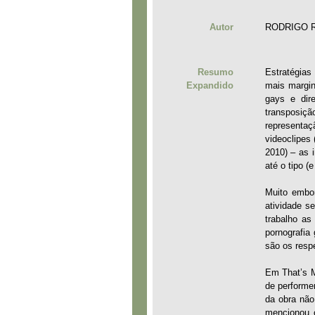
Autor
RODRIGO 
Resumo
Estratégias
Expandido
mais margin
gays e dir
transposiçã
representaç
videoclipes
2010) – as 
até o tipo (
Muito embor
atividade s
trabalho as
pornografia
são os resp
Em That’s M
de performer
da obra não
mencionou c