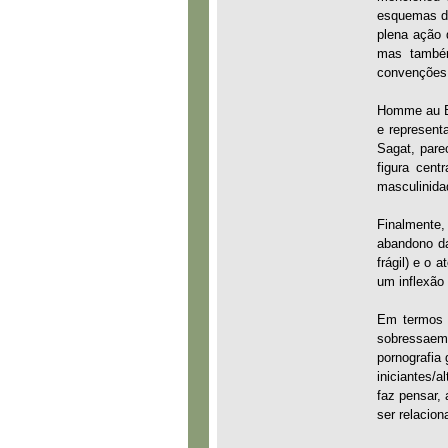
esquemas de
plena ação 
mas também
convenções 
Homme au Ba
e represent
Sagat, pare
figura cent
masculinida
Finalmente
abandono da
frágil) e o 
um inflexão
Em termos c
sobressaem
pornografia
iniciantes/
faz pensar,
ser relacion