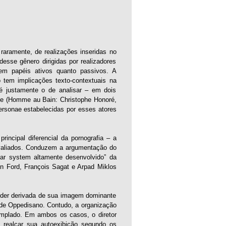
 raramente, de realizações inseridas no
desse gênero dirigidas por realizadores
em papéis ativos quanto passivos. A
 tem implicações texto-contextuais na
 é justamente o de analisar – em dois
me (Homme au Bain: Christophe Honoré,
ersonae estabelecidas por esses atores
incipal diferencial da pornografia – a
 avaliados. Conduzem a argumentação do
ar system altamente desenvolvido” da
on Ford, François Sagat e Arpad Miklos
oder derivada de sua imagem dominante
o de Oppedisano. Contudo, a organização
mplado. Em ambos os casos, o diretor
 realçar sua autoexibição segundo os