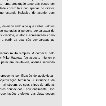
to, uma erotização tanto das poses em
ade construtiva não apenas do diretor,
timo estando inclusive de acordo com
diversificando algo que certos valores
ando camadas à persona sexualizada de
os créditos, o ator é apresentado como
e a partir da qual são comparadas as
versão muito simples. A começar pelo
tor Mike Hadreas (de aspecto mignon e
ue pareciam inevitáveis, apenas seguindo
rescente pornificação do audiovisual,
etificação feminina. A influência da
mainstream, ou seja, clipes de artistas
tores conhecidos). Adicionalmente, isso
epresentações e efeitos das obras devem