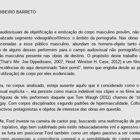
RIBEIRO BARRETO
 audiovisuais de objetificação e erotização do corpo masculino provêm, não
alizado segmento videográfico/fílmico: o âmbito da pornografia. Nas obras 
ecionadas a esse público masculino, abundam os homens-objeto tanto 
o de alguns desses performers para o campo audiovisual não pornográfico
ão masculina presente nas obras de destino. O propósito deste trabalho
 (That’s Me: Joe Oppedisano, 2007; Hood: Winston H. Case, 2012) e um fil
incidências do aqui denominado “fator pornô”, termo que engloba desde as p
e utilização) de corpo por eles evidenciado.
a, no corpus analisado, esteja ausente aquilo que é considerado como o pr
exual explícita –, ela persiste como marca indelével nos clipes e no filme
 figuras de três performers daquele que Tom Waugh (2011) chamou de “st
 gay. Com corpos disciplinados segundo padrões de hipermasculidade, Colt
ectivos protagonistas e objetos de interesse das obras em questão.
e, Ford investe na carreira de cantor pop, buscando uma reafirmação de p
 top/ativo, algo bem sublinhado pelo estilo rebuscadamente viril e agressiv
 se furta em posicionar Ford também como um objeto passivo a ser conte
omo essenciais a consciência corporal e a sensibilidade do cantor para