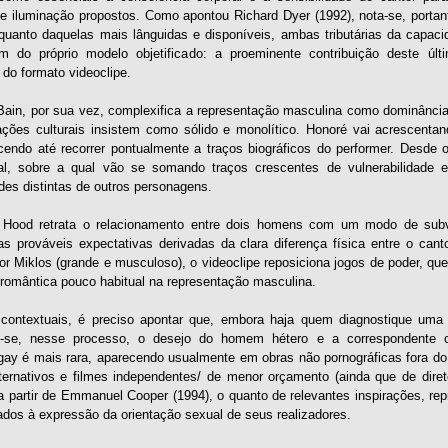
 iluminação propostos. Como apontou Richard Dyer (1992), nota-se, portan
quanto daquelas mais lânguidas e disponíveis, ambas tributárias da capacid
 do próprio modelo objetificado: a proeminente contribuição deste úl
do formato videoclipe.
in, por sua vez, complexifica a representação masculina como dominância, 
ações culturais insistem como sólido e monolítico. Honoré vai acrescent
cendo até recorrer pontualmente a traços biográficos do performer. Desde 
ral, sobre a qual vão se somando traços crescentes de vulnerabilidade 
des distintas de outros personagens.
, Hood retrata o relacionamento entre dois homens com um modo de sub
s prováveis expectativas derivadas da clara diferença física entre o can
ator Miklos (grande e musculoso), o videoclipe reposiciona jogos de poder, q
 romântica pouco habitual na representação masculina.
ontextuais, é preciso apontar que, embora haja quem diagnostique uma c
-se, nesse processo, o desejo do homem hétero e a correspondente obj
 gay é mais rara, aparecendo usualmente em obras não pornográficas fora do 
alternativos e filmes independentes/ de menor orçamento (ainda que de dire
 a partir de Emmanuel Cooper (1994), o quanto de relevantes inspirações, r
ados à expressão da orientação sexual de seus realizadores.