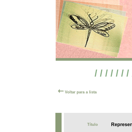
/ / / / / / /
⇽
Voltar para a lista
Represent
Título