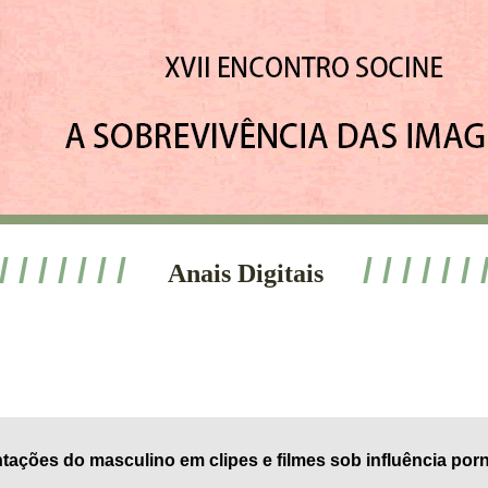
 / / / / / / /
/ / / / / / 
Anais Digitais
ações do masculino em clipes e filmes sob influência por