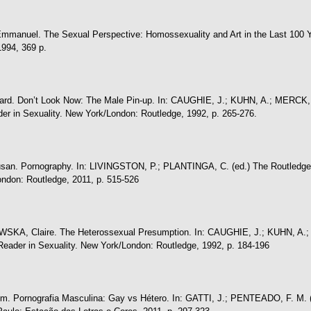
anuel. The Sexual Perspective: Homossexuality and Art in the Last 100 Y
1994, 369 p.
rd. Don’t Look Now: The Male Pin-up. In: CAUGHIE, J.; KUHN, A.; MERCK, M
er in Sexuality. New York/London: Routledge, 1992, p. 265-276.
n. Pornography. In: LIVINGSTON, P.; PLANTINGA, C. (ed.) The Routledge 
ndon: Routledge, 2011, p. 515-526
A, Claire. The Heterossexual Presumption. In: CAUGHIE, J.; KUHN, A.; 
Reader in Sexuality. New York/London: Routledge, 1992, p. 184-196
 Pornografia Masculina: Gay vs Hétero. In: GATTI, J.; PENTEADO, F. M. (org