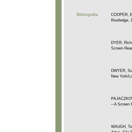
Bibliografia
COOPER, Emm
Routledge, 
DYER, Richa
Screen Read
DWYER, Susa
New York/Lo
PAJACZKOWSK
– A Screen 
WAUGH, Tom.