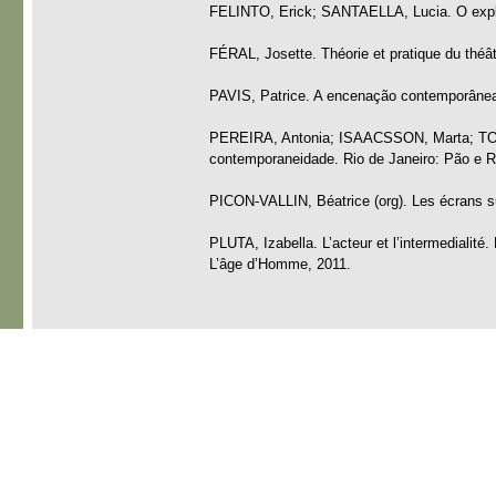
FELINTO, Erick; SANTAELLA, Lucia. O explo
FÉRAL, Josette. Théorie et pratique du théât
PAVIS, Patrice. A encenação contemporânea.
PEREIRA, Antonia; ISAACSSON, Marta; TORRE
contemporaneidade. Rio de Janeiro: Pão e 
PICON-VALLIN, Béatrice (org). Les écrans s
PLUTA, Izabella. L’acteur et l’intermedialité
L’âge d’Homme, 2011.