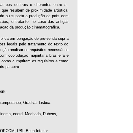
ampos centrais e diferentes entre si,
s que resultem de proximidade artística,
juda ou suporta a produção de país com
zões, entretanto, no caso das antigas
ização da produção cinematográfica.
implica em obrigação de pré-venda seja a
ções legais pelo tratamento do texto do
ição analisar os requisitos necessários
om coprodução majoritária brasileira e
 obras cumpriram os requisitos e como
ís parceiro.
ork.
ntemporâneo, Gradiva, Lisboa.
 Cinema, coord. Machado, Rubens,
 SOPCOM, UBI, Beira Interior.