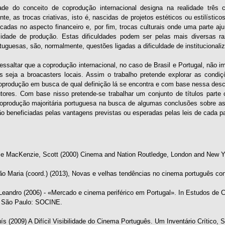
ade do conceito de coprodução internacional designa na realidade três c
, as trocas criativas, isto é, nascidas de projetos estéticos ou estilístico
ocadas no aspecto financeiro e, por fim, trocas culturais onde uma parte a
idade de produção. Estas dificuldades podem ser pelas mais diversas ra
tuguesas, são, normalmente, questões ligadas a dificuldade de institucional
essaltar que a coprodução internacional, no caso de Brasil e Portugal, não 
ras seja a broacasters locais. Assim o trabalho pretende explorar as condi
oprodução em busca de qual definição lá se encontra e com base nessa descr
tores. Com base nisso pretende-se trabalhar um conjunto de títulos parte c
oprodução majoritária portuguesa na busca de algumas conclusões sobre as
o beneficiadas pelas vantagens previstas ou esperadas pelas leis de cada pa
e e MacKenzie, Scott (2000) Cinema and Nation Routledge, London and New Y
o Maria (coord.) (2013), Novas e velhas tendências no cinema português co
eandro (2006) - «Mercado e cinema periférico em Portugal». In Estudos de
 São Paulo: SOCINE.
ís (2009) A Difícil Visibilidade do Cinema Português. Um Inventário Crítico,