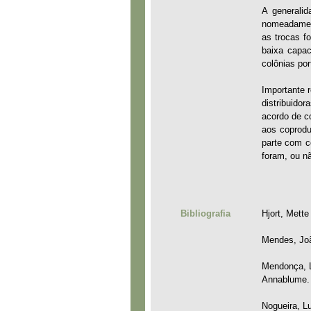
A generalid
nomeadamente
as trocas f
baixa capac
colônias por
Importante r
distribuido
acordo de c
aos coprodu
parte com c
foram, ou nã
Bibliografia
Hjort, Mett
Mendes, Joã
Mendonça, L
Annablume.
Nogueira, Lu