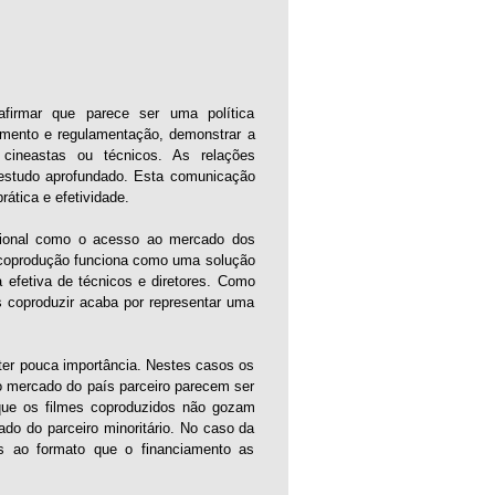
firmar que parece ser uma política
fomento e regulamentação, demonstrar a
, cineastas ou técnicos. As relações
 estudo aprofundado. Esta comunicação
ática e efetividade.
acional como o acesso ao mercado dos
 coprodução funciona como uma solução
a efetiva de técnicos e diretores. Como
s coproduzir acaba por representar uma
ter pouca importância. Nestes casos os
ao mercado do país parceiro parecem ser
que os filmes coproduzidos não gozam
do do parceiro minoritário. No caso da
os ao formato que o financiamento as