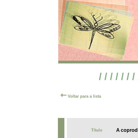
/ / / / / / /
⇽
Voltar para a lista
A coprodu
Título