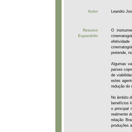
Autor
Leandro Jo
Resumo
O instrume
Expandido
cinematográ
efetividad
cinematográ
pretende, no
Algumas va
países copr
de viabilida
estes agent
redução do r
No âmbito d
benefícios l
o principal
realmente d
relação Br
produções a