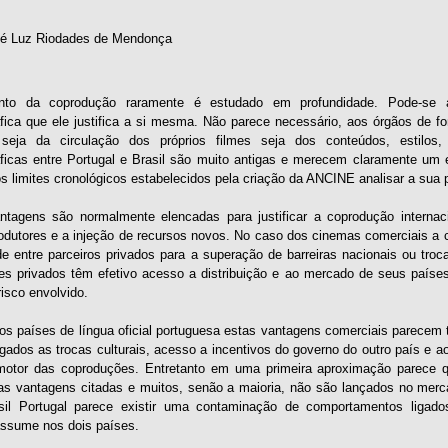
sé Luz Riodades de Mendonça
nto da coprodução raramente é estudado em profundidade. Pode-se a
fica que ele justifica a si mesma. Não parece necessário, aos órgãos de 
e seja da circulação dos próprios filmes seja dos conteúdos, estilos
ficas entre Portugal e Brasil são muito antigas e merecem claramente um
s limites cronológicos estabelecidos pela criação da ANCINE analisar a sua pr
ntagens são normalmente elencadas para justificar a coprodução intern
odutores e a injeção de recursos novos. No caso dos cinemas comerciais a
de entre parceiros privados para a superação de barreiras nacionais ou troc
es privados têm efetivo acesso a distribuição e ao mercado de seus paíse
isco envolvido.
os países de língua oficial portuguesa estas vantagens comerciais parecem 
igados as trocas culturais, acesso a incentivos do governo do outro país e 
 motor das coproduções. Entretanto em uma primeira aproximação parece 
as vantagens citadas e muitos, senão a maioria, não são lançados no merca
asil Portugal parece existir uma contaminação de comportamentos ligad
ssume nos dois países.