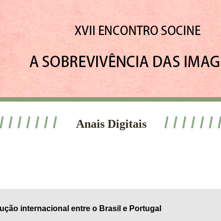
 / / / / / / /
/ / / / / / 
Anais Digitais
ção internacional entre o Brasil e Portugal