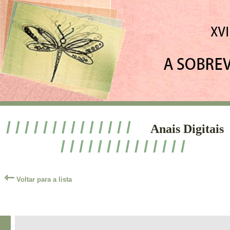
/ / / / / / / / / / / / / /
Anais Digitais
/ / / / / / / / / / / / / /
⇽
Voltar para a lista