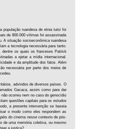
a população ruandesa de etnia tutsi foi
ais de 800.000 vítimas foi assassinada
tu. A situação socioeconômica ruandesa
am a tecnologia necessária para tanto.
, dentre os quais os franceses Patrick
nadas a ejetar a mídia internacional.
icidade e da amplitude dos fatos. Além
ação necessária por parte dos meios de
ucedeu.
ntários, advindos de diversos países. O
 chamados Gacaca, assim como para dar
e não ocorreu nem no caso do genocídio
itam questões capitais para os estudos
odo, a presente intervenção se baseia
nalisar o modo como eles respondem as
papéis do cinema nesse contexto de pós-
ição de uma memória coletiva, ou mesmo
ear a justiça?