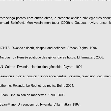
stabeleça pontes com outras obras, a presente análise privilegia três docum
ernard Bellefroid; Mon voisin mon tueur (2009) e Gacaca, revivre ense
HTS. Rwanda : death, despair and defiance. African Rights, 1994.
icolas. La Pensée politique des génocidaires hutus. L'Harmattan, 2006.
Colette. Rwanda, histoire d'un génocide. Fayard, 1994.
n-Louis. Voir et pouvoir : l'innocence perdue : cinéma, télévision, documentai
herine. Rwanda. Le Réel et les récits. Belin, 2004.
ean. Une saison de machettes. Seuil, 2003.
Jean-Marie. Un souvenir du Rwanda. L'Harmattan, 1997.