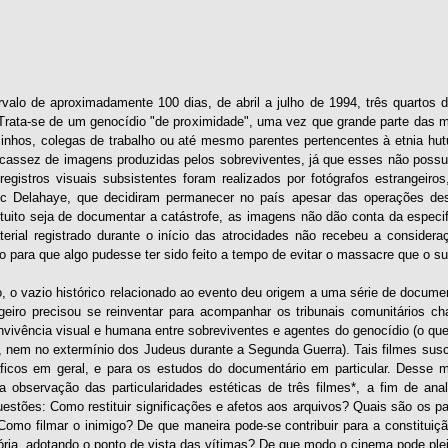
valo de aproximadamente 100 dias, de abril a julho de 1994, três quartos d
Trata-se de um genocídio "de proximidade", uma vez que grande parte das m
zinhos, colegas de trabalho ou até mesmo parentes pertencentes à etnia hu
scassez de imagens produzidas pelos sobreviventes, já que esses não possuí
egistros visuais subsistentes foram realizados por fotógrafos estrangeiros
c Delahaye, que decidiram permanecer no país apesar das operações desti
tuito seja de documentar a catástrofe, as imagens não dão conta da especif
terial registrado durante o início das atrocidades não recebeu a consider
 para que algo pudesse ter sido feito a tempo de evitar o massacre que o s
, o vazio histórico relacionado ao evento deu origem a uma série de docume
ngeiro precisou se reinventar para acompanhar os tribunais comunitários
nvivência visual e humana entre sobreviventes e agentes do genocídio (o qu
 nem no extermínio dos Judeus durante a Segunda Guerra). Tais filmes susc
ficos em geral, e para os estudos do documentário em particular. Desse m
a observação das particularidades estéticas de três filmes*, a fim de a
uestões: Como restituir significações e afetos aos arquivos? Quais são os 
 Como filmar o inimigo? De que maneira pode-se contribuir para a constitu
ória, adotando o ponto de vista das vítimas? De que modo o cinema pode pleit