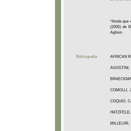
*Ainda que e
(2005) de B
Aghion.
Bibliografia
AFRICAN RIG
AGOSTINI, N
BRAECKMAN, 
COMOLLI, Jea
COQUIO, Cat
HATZFELD, J
MILLELIRI, 