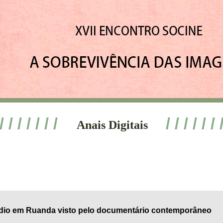
 / / / / / / /
/ / / / / / 
Anais Digitais
dio em Ruanda visto pelo documentário contemporâneo