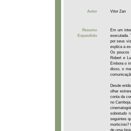
Autor
Vitor Zan
Resumo
Em um inter
Expandido
executada. 
por seus vi
explica a e
Os poucos r
Robert e Lu
Embora o in
disso, o ma
comunicação
Desde então
olhar estra
conta da co
no Camboja,
cinematográ
sobretudo n
seguintes q
morticínio?
de uma hist