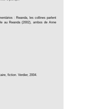
entários : Rwanda, les collines parlent
mble au Rwanda (2002), ambos de Anne
re, fiction. Verdier, 2004.