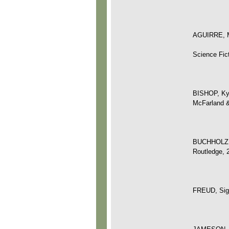
AGUIRRE, Ma
Science Fict
BISHOP, Kyle
McFarland &
BUCHHOLZ Sa
Routledge, 
FREUD, Sig