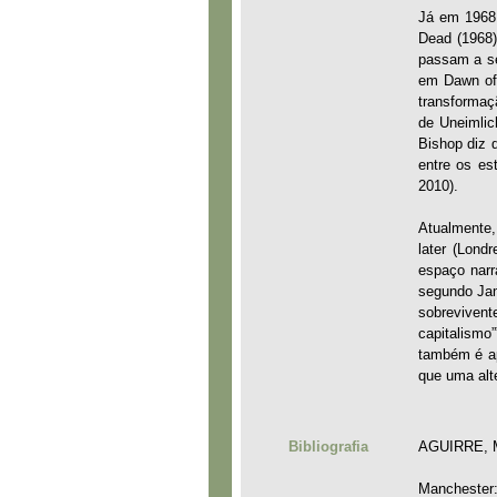
Já em 1968 
Dead (1968)
passam a se
em Dawn of 
transformaç
de Uneimlic
Bishop diz 
entre os es
2010).
Atualmente,
later (Lond
espaço narr
segundo Jam
sobrevivent
capitalismo
também é ap
que uma alte
Bibliografia
AGUIRRE, Ma
Manchester: