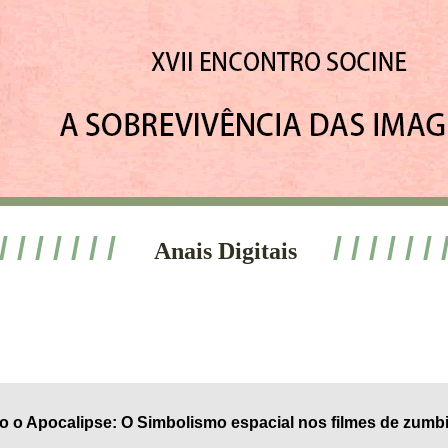
 / / / / / / /
/ / / / / / 
Anais Digitais
 o Apocalipse: O Simbolismo espacial nos filmes de zumb