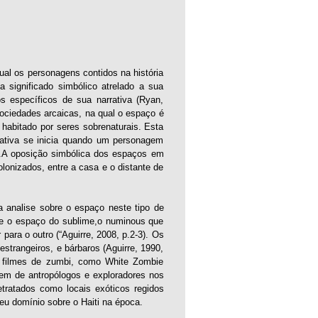
al os personagens contidos na história
significado simbólico atrelado a sua
s específicos de sua narrativa (Ryan,
ociedades arcaicas, na qual o espaço é
 habitado por seres sobrenaturais. Esta
ativa se inicia quando um personagem
0).A oposição simbólica dos espaços em
lonizados, entre a casa e o distante de
 analise sobre o espaço neste tipo de
, e o espaço do sublime,o numinous que
ara o outro (“Aguirre, 2008, p.2-3). Os
trangeiros, e bárbaros (Aguirre, 1990,
de filmes de zumbi, como White Zombie
agem de antropólogos e exploradores nos
tratados como locais exóticos regidos
eu domínio sobre o Haiti na época.