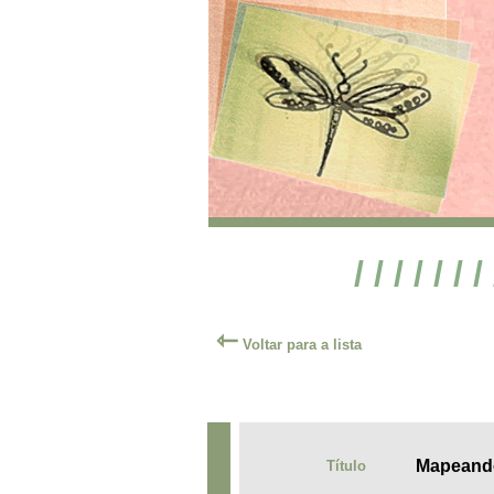
/ / / / / / /
⇽
Voltar para a lista
Mapeando
Título