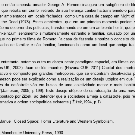
o então cineasta amador George A. Romero inaugura um subgênero de film
 que retrata um zumbi retirado de sua herança caribenha,transferindo-o pa
r ambientados em locais fechados, como uma casa de campo em Night of t
the Dead (1978). Estes ambientes, que em um primeiro momento podiam se
ão no decorrer das películas, transformando-se em um ambiente hostil, que 
hkeint,um sentimento simultaneamente estranho e familiar, causado por 
que no primeiro filme de Romero, “a casa de fazenda sintetiza o conceito d
tados de familiar e não familiar, funcionando como um local que abriga tr
 entretanto, notamos outra mudança neste paradigma espacial, em filmes 
res-UK, 2002) Juan de lós muertos (Havana-CUB 2011) Capital dos mortos
ativo é composto por grandes metrópoles, que se encontram desativadas 
eson pode ser explicado como a realização de um desejo utópico em que “
es da catástrofe vão em busca de uma coletividade menor e mais habitá
””(Jameson, 2005, p.199). Este desejo utópico de estruturação de uma nov
ontado por Žižek, ao defender que a sociedade almeja a catástrofe, pois “é
rnativa a ordem sociopolítica existente ( Žižek,1994, p.1)
nuel. Closed Space: Horror Literature and Western Symbolism.
 Manchester University Press, 1990.