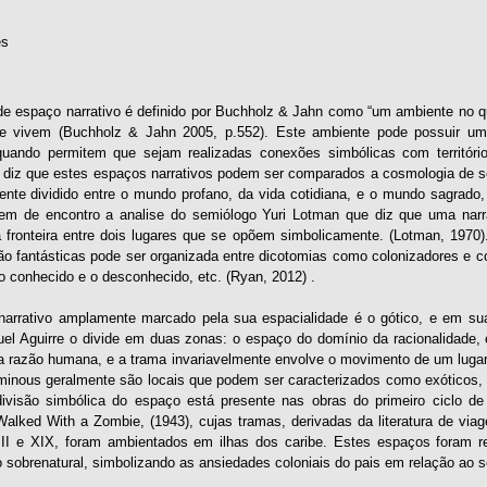
es
de espaço narrativo é definido por Buchholz & Jahn como “um ambiente no qu
 vivem (Buchholz & Jahn 2005, p.552). Este ambiente pode possuir uma 
uando permitem que sejam realizadas conexões simbólicas com território
 diz que estes espaços narrativos podem ser comparados a cosmologia de s
ente dividido entre o mundo profano, da vida cotidiana, e o mundo sagrado,
em de encontro a analise do semiólogo Yuri Lotman que diz que uma narr
a fronteira entre dois lugares que se opõem simbolicamente. (Lotman, 197
ão fantásticas pode ser organizada entre dicotomias como colonizadores e co
o conhecido e o desconhecido, etc. (Ryan, 2012) .
arrativo amplamente marcado pela sua espacialidade é o gótico, e em sua
uel Aguirre o divide em duas zonas: o espaço do domínio da racionalidade
a razão humana, e a trama invariavelmente envolve o movimento de um lugar p
inous geralmente são locais que podem ser caracterizados como exóticos, es
divisão simbólica do espaço está presente nas obras do primeiro ciclo 
 Walked With a Zombie, (1943), cujas tramas, derivadas da literatura de vi
II e XIX, foram ambientados em ilhas dos caribe. Estes espaços foram re
o sobrenatural, simbolizando as ansiedades coloniais do pais em relação ao s