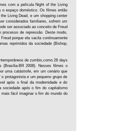
es com a película Night of the Living
ra o espaço doméstico. Os filmes então
he Living Dead, e um shopping center
r considerados familiares, sofrem um
pode ser associado ao conceito de Freud
um processo de repressão. Deste modo,
e Freud porque ela vacila continuamente
aumas reprimidos da sociedade (Bishop,
contemporâneos de zumbis,como 28 days
 (Brasília-BR 2008). Nesses filmes o
por uma catástrofe, em um cenário que
 o protagonista e um pequeno grupo de
vel após o final da modernidade e do
a sociedade após o fim do capitalismo
 mais fácil imaginar o fim do mundo do