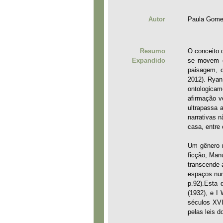
Autor
Paula Gom
Resumo
O conceito 
Expandido
se movem e
paisagem, q
2012). Ryan
ontologicam
afirmação v
ultrapassa 
narrativas n
casa, entre 
Um gênero n
ficção, Man
transcende 
espaços num
p.92).Esta 
(1932), e I
séculos XVI
pelas leis d