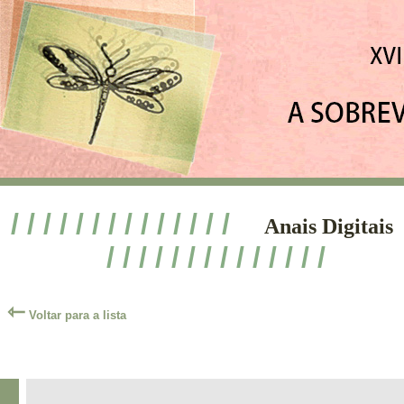
/ / / / / / / / / / / / / /
Anais Digitais
/ / / / / / / / / / / / / /
⇽
Voltar para a lista