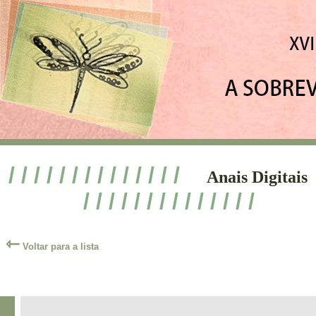
/ / / / / / / / / / / / / /
Anais Digitais
/ / / / / / / / / / / / / /
⇽
Voltar para a lista