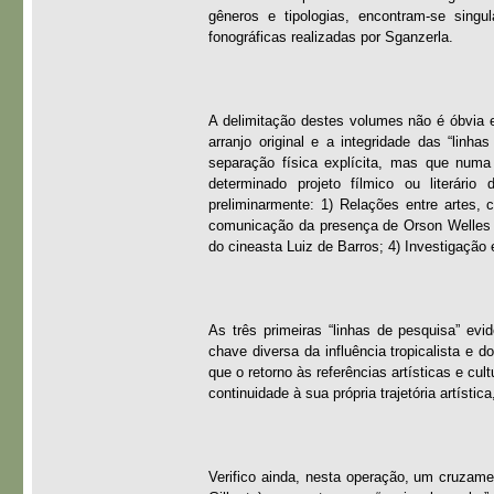
gêneros e tipologias, encontram-se singu
fonográficas realizadas por Sganzerla.
A delimitação destes volumes não é óbvia 
arranjo original e a integridade das “li
separação física explícita, mas que num
determinado projeto fílmico ou literário
preliminarmente: 1) Relações entre artes,
comunicação da presença de Orson Welles no
do cineasta Luiz de Barros; 4) Investigaçã
As três primeiras “linhas de pesquisa” evi
chave diversa da influência tropicalista e 
que o retorno às referências artísticas e cu
continuidade à sua própria trajetória artíst
Verifico ainda, nesta operação, um cruzame