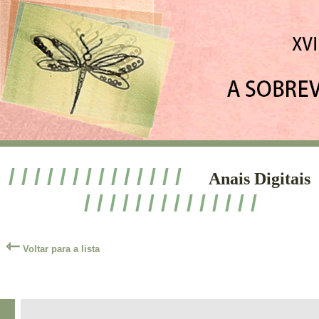
/ / / / / / / / / / / / / /
Anais Digitais
/ / / / / / / / / / / / / /
⇽
Voltar para a lista