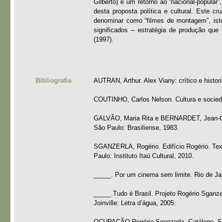
Gilberto) e um retorno ao “nacional-popula
desta proposta política e cultural. Este 
denominar como “filmes de montagem”, isto 
significados – estratégia de produção que
(1997).
Bibliografia
AUTRAN, Arthur. Alex Viany: crítico e histor
COUTINHO, Carlos Nelson. Cultura e socieda
GALVÃO, Maria Rita e BERNARDET, Jean-Claud
São Paulo: Brasiliense, 1983.
SGANZERLA, Rogério. Edifício Rogério. Text
Paulo: Instituto Itaú Cultural, 2010.
_____. Por um cinema sem limite. Rio de Ja
_____.Tudo é Brasil. Projeto Rogério Sganz
Joinville: Letra d’água, 2005.
OCUPAÇÃO Rogério Sganzerla. Catálogo. São 