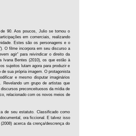
de 90. Aos poucos, Julio se tornou o
articipações em comerciais, realizando
unidade. Estes são os personagens e o
). O filme incorpora em seu discurso a
em agir” para reivindicar o direito da
ara Ivana Bentes (2010), os que estão à
os sujeitos lutam agora para produzir e
ão de sua própria imagem. O protagonista
dificar e mesmo disputar imaginários
). Revelando um grupo de artistas que
s discursos preconceituosos da mídia de
ico, relacionado com os novos meios de
za de seu estatuto. Classificado como
documental, ora ficcional. E talvez isso
 (2008) acerca da crença/descrença do