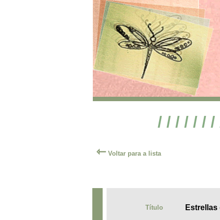
/ / / / / / /
⇽
Voltar para a lista
Estrella
Título