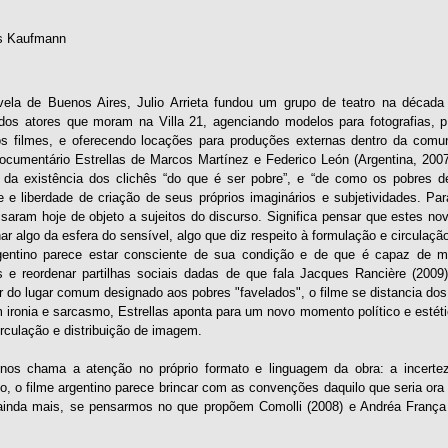
s Kaufmann
la de Buenos Aires, Julio Arrieta fundou um grupo de teatro na década 
dos atores que moram na Villa 21, agenciando modelos para fotografias, p
os filmes, e oferecendo locações para produções externas dentro da com
ocumentário Estrellas de Marcos Martínez e Federico León (Argentina, 2007
 da existência dos clichês “do que é ser pobre”, e “de como os pobres dev
de e liberdade de criação de seus próprios imaginários e subjetividades. P
aram hoje de objeto a sujeitos do discurso. Significa pensar que estes nov
har algo da esfera do sensível, algo que diz respeito à formulação e circulaç
gentino parece estar consciente de sua condição e de que é capaz de mo
s e reordenar partilhas sociais dadas de que fala Jacques Rancière (2009
r do lugar comum designado aos pobres "favelados", o filme se distancia do
ironia e sarcasmo, Estrellas aponta para um novo momento político e estét
rculação e distribuição de imagem.
 nos chama a atenção no próprio formato e linguagem da obra: a incerte
, o filme argentino parece brincar com as convenções daquilo que seria ora 
 ainda mais, se pensarmos no que propõem Comolli (2008) e Andréa França