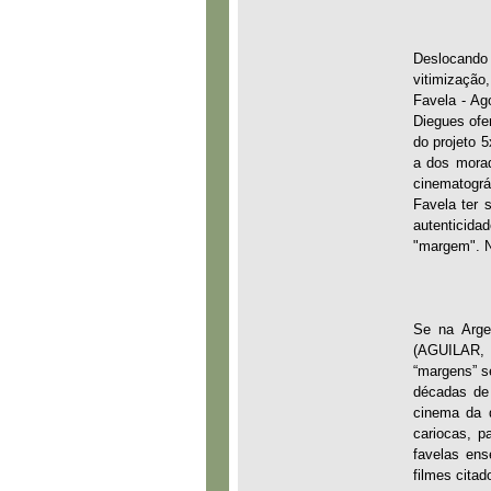
Deslocando 
vitimização
Favela - Ag
Diegues ofe
do projeto 
a dos morado
cinematográ
Favela ter
autenticidad
"margem". N
Se na Arge
(AGUILAR, D
“margens” s
décadas de 
cinema da d
cariocas, p
favelas ens
filmes citad