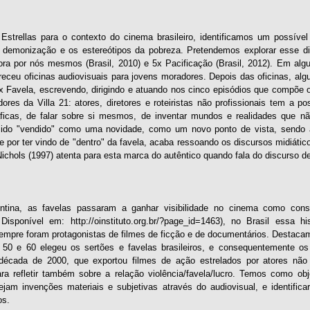
Estrellas para o contexto do cinema brasileiro, identificamos um possíve
, demonização e os estereótipos da pobreza. Pretendemos explorar esse diá
ora por nós mesmos (Brasil, 2010) e 5x Pacificação (Brasil, 2012). Em alg
receu oficinas audiovisuais para jovens moradores. Depois das oficinas, alg
5x Favela, escrevendo, dirigindo e atuando nos cinco episódios que compõe 
res da Villa 21: atores, diretores e roteiristas não profissionais tem a po
ficas, de falar sobre si mesmos, de inventar mundos e realidades que nã
 sido "vendido" como uma novidade, como um novo ponto de vista, sendo
e por ter vindo de "dentro" da favela, acaba ressoando os discursos midiáti
ichols (1997) atenta para esta marca do autêntico quando fala do discurso d
ntina, as favelas passaram a ganhar visibilidade no cinema como con
isponível em: http://oinstituto.org.br/?page_id=1463), no Brasil essa h
empre foram protagonistas de filmes de ficção e de documentários. Destac
50 e 60 elegeu os sertões e favelas brasileiros, e consequentemente os 
écada de 2000, que exportou filmes de ação estrelados por atores não 
ara refletir também sobre a relação violência/favela/lucro. Temos como o
ejam invenções materiais e subjetivas através do audiovisual, e identific
os.