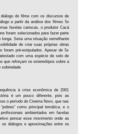
l diálogo do filme com os discursos de
logo a partir da análise dos filmes 5x
umas favelas cariocas, o produtor Cacá
uns foram selecionados para fazer parte
o longa. Seria uma situação semelhante
ssibilidade de criar suas próprias obras
o foram pré-estipulados. Apesar de 5x
 atestado com uma espécie de selo de
cos que reforçam os estereótipos sobre a
e sobriedade.
sequência à crise econômica de 2001
istória é um pouco diferente, pois as
amos o período do Cinema Novo, que nas
“pobres” como principal temática, e o
profissionais ambientados em favelas
bjetivo pensar esse movimento onde as
ar os diálogos e aproximações entre os