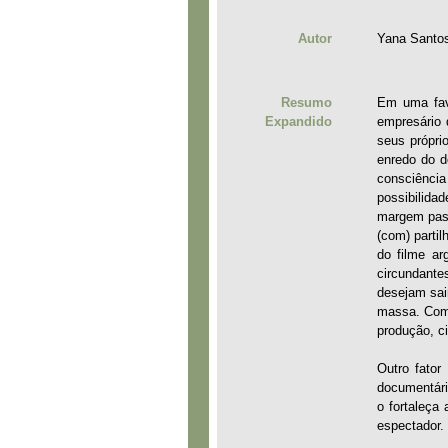
Autor
Yana Santo
Resumo
Em uma fave
Expandido
empresário 
seus própri
enredo do d
consciência
possibilida
margem pass
(com) partil
do filme ar
circundante
desejam sai
massa. Com 
produção, ci
Outro fator
documentário
o fortaleça
espectador.