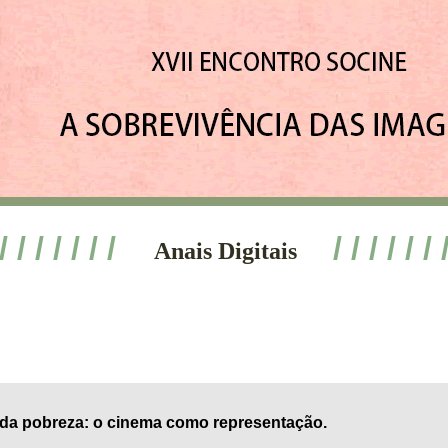
 / / / / / / /
/ / / / / / 
Anais Digitais
s da pobreza: o cinema como representação.