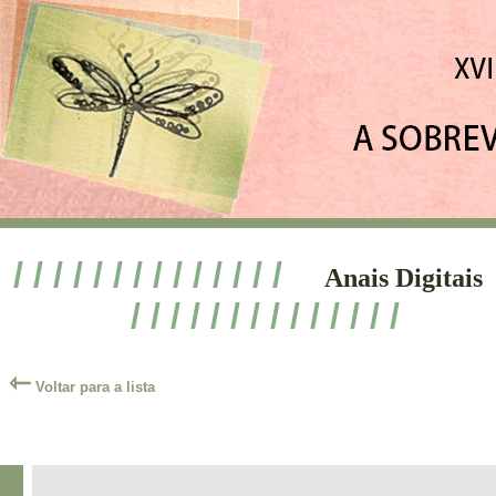
/ / / / / / / / / / / / / /
Anais Digitais
/ / / / / / / / / / / / / /
⇽
Voltar para a lista