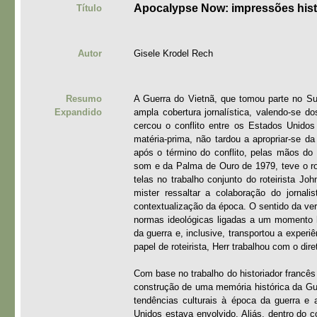
Apocalypse Now: impressões histó
Título
Autor
Gisele Krodel Rech
Resumo
A Guerra do Vietnã, que tomou parte no Sud
Expandido
ampla cobertura jornalística, valendo-se 
cercou o conflito entre os Estados Unidos
matéria-prima, não tardou a apropriar-se d
após o término do conflito, pelas mãos do 
som e da Palma de Ouro de 1979, teve o ro
telas no trabalho conjunto do roteirista Jo
mister ressaltar a colaboração do jornali
contextualização da época. O sentido da ve
normas ideológicas ligadas a um momento hi
da guerra e, inclusive, transportou a experi
papel de roteirista, Herr trabalhou com o di
Com base no trabalho do historiador francê
construção de uma memória histórica da Gue
tendências culturais à época da guerra e
Unidos estava envolvido. Aliás, dentro do 