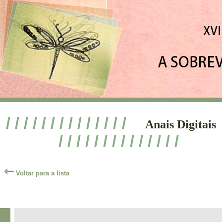
/ / / / / / / / / / / / / /
Anais Digitais
/ / / / / / / / / / / / / /
⇽
Voltar para a lista