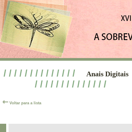
/ / / / / / / / / / / / / /
Anais Digitais
/ / / / / / / / / / / / / /
⇽
Voltar para a lista