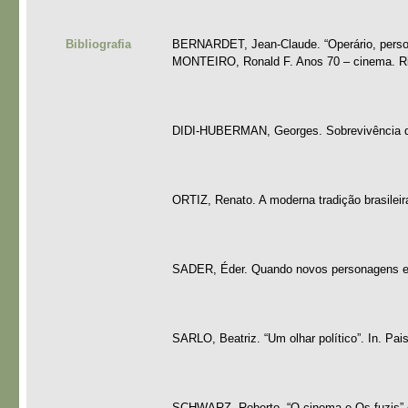
Bibliografia
BERNARDET, Jean-Claude. “Operário, pers
MONTEIRO, Ronald F. Anos 70 – cinema. Rio
DIDI-HUBERMAN, Georges. Sobrevivência d
ORTIZ, Renato. A moderna tradição brasileira:
SADER, Éder. Quando novos personagens en
SARLO, Beatriz. “Um olhar político”. In. Pa
SCHWARZ, Roberto. “O cinema e Os fuzis” e “