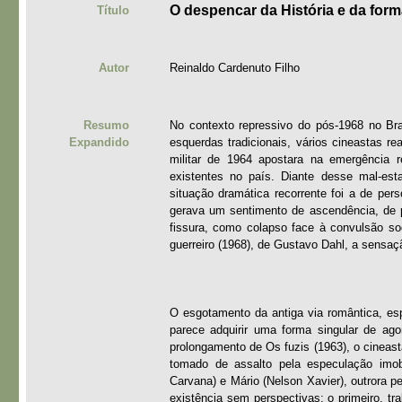
O despencar da História e da for
Título
Autor
Reinaldo Cardenuto Filho
Resumo
No contexto repressivo do pós-1968 no Br
Expandido
esquerdas tradicionais, vários cineastas r
militar de 1964 apostara na emergência r
existentes no país. Diante desse mal-est
situação dramática recorrente foi a de pe
gerava um sentimento de ascendência, de p
fissura, como colapso face à convulsão so
guerreiro (1968), de Gustavo Dahl, a sensaçã
O esgotamento da antiga via romântica, e
parece adquirir uma forma singular de a
prolongamento de Os fuzis (1963), o cineas
tomado de assalto pela especulação imobi
Carvana) e Mário (Nelson Xavier), outrora p
existência sem perspectivas: o primeiro, t