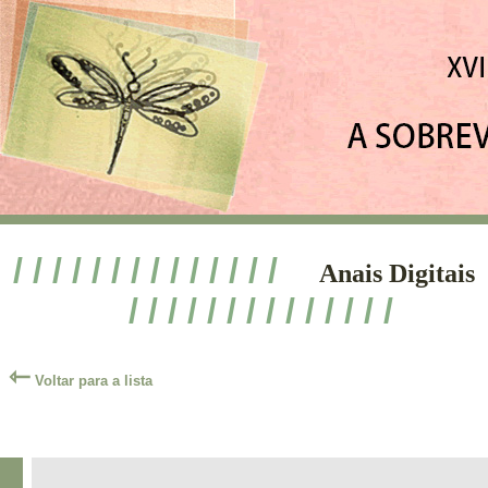
/ / / / / / / / / / / / / /
Anais Digitais
/ / / / / / / / / / / / / /
⇽
Voltar para a lista