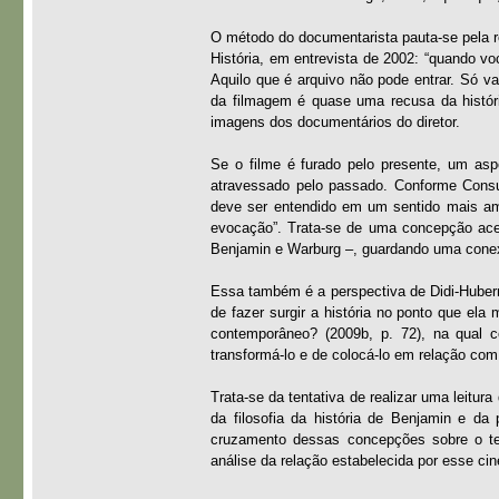
O método do documentarista pauta-se pela r
História, em entrevista de 2002: “quando voc
Aquilo que é arquivo não pode entrar. Só v
da filmagem é quase uma recusa da históri
imagens dos documentários do diretor.
Se o filme é furado pelo presente, um asp
atravessado pelo passado. Conforme Consu
deve ser entendido em um sentido mais am
evocação”. Trata-se de uma concepção acer
Benjamin e Warburg –, guardando uma cone
Essa também é a perspectiva de Didi-Huberm
de fazer surgir a história no ponto que e
contemporâneo? (2009b, p. 72), na qual c
transformá-lo e de colocá-lo em relação com 
Trata-se da tentativa de realizar uma leitu
da filosofia da história de Benjamin e d
cruzamento dessas concepções sobre o t
análise da relação estabelecida por esse cin