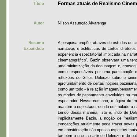
Formas atuais de Realismo Cinem
Título
Autor
Nilson Assunção Alvarenga
Resumo
A pesquisa propõe, através de estudos de ca
Expandido
narrativas e estilísticas de certos direto
experiência espectatorial implicada na nar
cinematográfico”. Bazin observara uma ten
uma minimização da decupagem e, conseque
como responsáveis por uma participação m
reflexões de Gilles Deleuze sobre o cin
aprofundamento de certas noções baziniana
como um todo - à relação imagem/pensament
os modos de pensamento envolvidos na man
espectador. Nesse caminho, a lógica da 
mantém o espectador sendo estimulado a não
Lendo dessa maneira, isto é, indo de Del
implicitamente Bazin, a noção de “realis
concepções atualmente pode trazer novas p
em consideração não apenas aspectos mais v
também o que, a partir de Deleuze e de ou