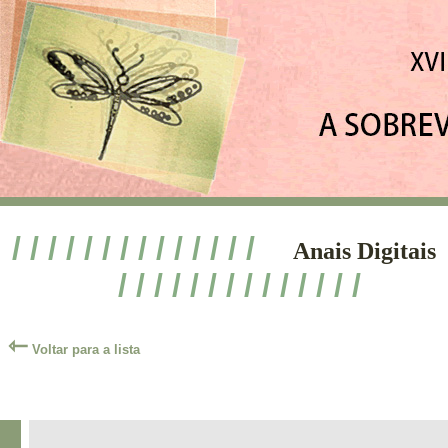
/ / / / / / / / / / / / / /
Anais Digitais
/ / / / / / / / / / / / / /
⇽
Voltar para a lista