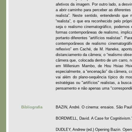
afetivos da imagem. Por outro lado, a desvi
a abrir caminho para perceber as diferentes
realista”. Neste sentido, entendendo qu
“realista”, o que era reconhecido pelo pró
seja o realismo cinematográfico, podemos 
formas contemporâneas de realismo, implic
portanto diferentes “artifícios realistas”. P
contemporâneos de realismo cinematográfic
reflexivo” em Caché, de M. Haneke, apont
distanciamento da câmera; o “realismo obs
câmera que, colocada dentro de um carro, 
em Millenium Mambo, de Hou Hsiao Hsi
especialmente, a “encenação” da câmera, c
vai além do plano-sequência típico do mod
estratégias ou "artifícios" realistas, a b
pensamento e não apenas uma "correspondên
Bibliografia
BAZIN, André. O cinema: ensaios. São Paulo
BORDWELL, David. A Case for Cognitivism."I
DUDLEY, Andrew (ed.) Opening Bazin. Opening