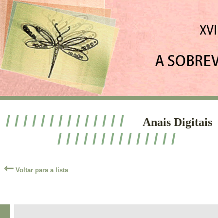
/ / / / / / / / / / / / / /
Anais Digitais
/ / / / / / / / / / / / / /
⇽
Voltar para a lista