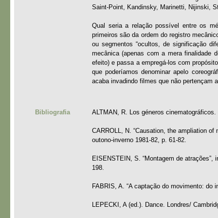
Saint-Point, Kandinsky, Marinetti, Nijinski, S
Qual seria a relação possível entre os m
primeiros são da ordem do registro mecânic
ou segmentos “ocultos, de significação di
mecânica (apenas com a mera finalidade de
efeito) e passa a empregá-los com propósit
que poderíamos denominar apelo coreográ
acaba invadindo filmes que não pertençam 
Bibliografia
ALTMAN, R. Los géneros cinematográficos. 
CARROLL, N. “Causation, the ampliation of m
outono-inverno 1981-82, p. 61-82.
EISENSTEIN, S. “Montagem de atrações”, in X
198.
FABRIS, A. “A captação do movimento: do ins
LEPECKI, A (ed.). Dance. Londres/ Cambridg