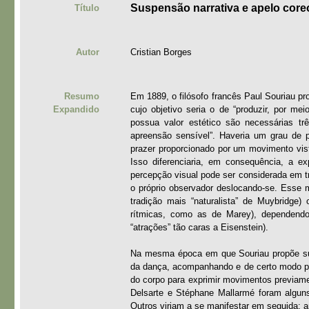
Suspensão narrativa e apelo core
Título
Autor
Cristian Borges
Resumo
Em 1889, o filósofo francês Paul Souriau pr
Expandido
cujo objetivo seria o de “produzir, por 
possua valor estético são necessárias t
apreensão sensível”. Haveria um grau de 
prazer proporcionado por um movimento vis
Isso diferenciaria, em consequência, a 
percepção visual pode ser considerada em t
o próprio observador deslocando-se. Esse m
tradição mais “naturalista” de Muybridge)
rítmicas, como as de Marey), dependendo
“atrações” tão caras a Eisenstein).
Na mesma época em que Souriau propõe sua 
da dança, acompanhando e de certo modo pr
do corpo para exprimir movimentos previame
Delsarte e Stéphane Mallarmé foram alguns
Outros viriam a se manifestar em seguida: a