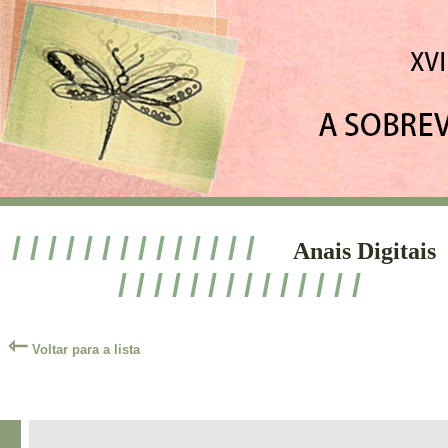
/ / / / / / / / / / / / / /
Anais Digitais
/ / / / / / / / / / / / / /
⇽
Voltar para a lista