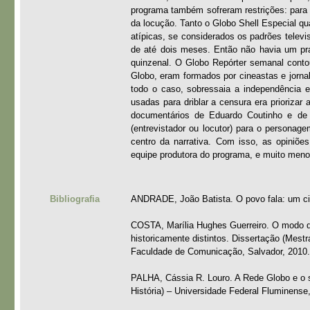
programa também sofreram restrições: para ir
da locução. Tanto o Globo Shell Especial q
atípicas, se considerados os padrões telev
de até dois meses. Então não havia um praz
quinzenal. O Globo Repórter semanal conto
Globo, eram formados por cineastas e jorna
todo o caso, sobressaia a independência 
usadas para driblar a censura era prioriza
documentários de Eduardo Coutinho e de 
(entrevistador ou locutor) para o persona
centro da narrativa. Com isso, as opiniõ
equipe produtora do programa, e muito men
Bibliografia
ANDRADE, João Batista. O povo fala: um cin
COSTA, Marília Hughes Guerreiro. O modo de
historicamente distintos. Dissertação (Mes
Faculdade de Comunicação, Salvador, 2010.
PALHA, Cássia R. Louro. A Rede Globo e o s
História) – Universidade Federal Fluminense