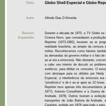
Globo Shell Especial e Globo Repó
Título
Autor
Alfredo Dias D Almeida
Resumo
Durante a década de 1970, a TV Globo se c
Expandido
Cinema Novo, que comandaram a produção de
Repórter (1973-1982), levaram ao ar pro
realidade brasileira, ao arrepio da censura 
militar. Reconhecemos como fatores também 
às demandas do governo militar e o fato de 
ao ar era a emissora). Não obstante, conce
a cabo seu intento de discutir os problem
estéticos, para driblar os censores. O est
com destaque para os obtidos por Heidy 
Especial, a interferência da emissora era
“jornalístico” e de ir ao ar após as 22 hor
Repórter teve apenas três documentários p
1977); Antonio Conselheiro e a Guerra de 
Andrade, 1978). Outros tiveram a exibiçã
transportes de João Batista de Andrade, 
Coutinho, exibido em 1978 para todo o país