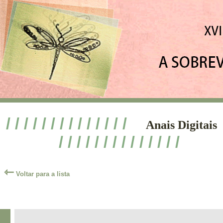
/ / / / / / / / / / / / / /
Anais Digitais
/ / / / / / / / / / / / / /
⇽
Voltar para a lista