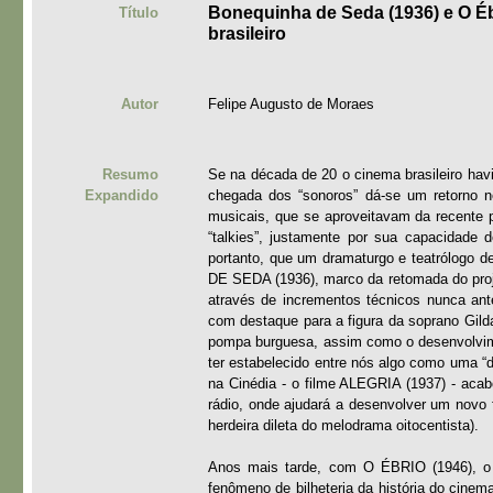
Bonequinha de Seda (1936) e O É
Título
brasileiro
Autor
Felipe Augusto de Moraes
Resumo
Se na década de 20 o cinema brasileiro havi
Expandido
chegada dos “sonoros” dá-se um retorno 
musicais, que se aproveitavam da recente p
“talkies”, justamente por sua capacidade 
portanto, que um dramaturgo e teatrólogo
DE SEDA (1936), marco da retomada do projet
através de incrementos técnicos nunca ant
com destaque para a figura da soprano Gilda
pompa burguesa, assim como o desenvolvime
ter estabelecido entre nós algo como uma “
na Cinédia - o filme ALEGRIA (1937) - acab
rádio, onde ajudará a desenvolver um novo 
herdeira dileta do melodrama oitocentista).
Anos mais tarde, com O ÉBRIO (1946), o '
fenômeno de bilheteria da história do cinema