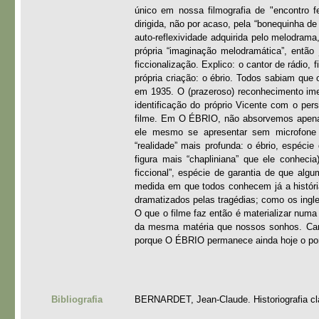
único em nossa filmografia de "encontro f
dirigida, não por acaso, pela “bonequinha d
auto-reflexividade adquirida pelo melodrama
própria “imaginação melodramática”, então
ficcionalização. Explico: o cantor de rádio, 
própria criação: o ébrio. Todos sabiam qu
em 1935. O (prazeroso) reconhecimento imed
identificação do próprio Vicente com o per
filme. Em O ÉBRIO, não absorvemos apenas 
ele mesmo se apresentar sem microfone 
“realidade” mais profunda: o ébrio, espéc
figura mais “chapliniana” que ele conheci
ficcional”, espécie de garantia de que alg
medida em que todos conhecem já a histór
dramatizados pelas tragédias; como os ingl
O que o filme faz então é materializar numa 
da mesma matéria que nossos sonhos. Canç
porque O ÉBRIO permanece ainda hoje o pon
Bibliografia
BERNARDET, Jean-Claude. Historiografia clá