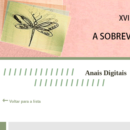
/ / / / / / / / / / / / / /
Anais Digitais
/ / / / / / / / / / / / / /
⇽
Voltar para a lista