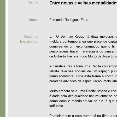
Entre novas e velhas mentalidade
Título
Autor
Fernando Rodrigues Frias
Resumo
Em O Som ao Redor, há duas molduras q
Expandido
moldura contemporânea que pretende captar 
compreendo um eixo dramático que o filme
personagens trazem referêcians do pensament
de Gilberto Freire e Fogo Morto de José Lin
A narrativa traz à tona uma Recife contem
retrata relações sociais de um espaço púb
parnóiacontante. Toda esta trama é contru
preádios advindos da especulação imobiliári
Muito embora seja uma Recife urbana e cosm
é dada pela desigualdade natural entre os 
como dono e manda-chuva da rua já que qu
latifúndio.
Paralelamente a esta trama há no filme a r