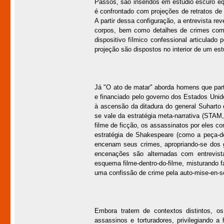
Passos, são inseridos em estúdio escuro eq
é confrontado com projeções de retratos de
A partir dessa configuração, a entrevista re
corpos, bem como detalhes de crimes come
dispositivo fílmico confessional articulad
projeção são dispostos no interior de um est
Já "O ato de matar" aborda homens que par
e financiado pelo governo dos Estados Uni
à ascensão da ditadura do general Suharto
se vale da estratégia meta-narrativa (STA
filme de ficção, os assassinatos por eles 
estratégia de Shakespeare (como a peça-d
encenam seus crimes, apropriando-se dos g
encenações são alternadas com entrevist
esquema filme-dentro-do-filme, misturando 
uma confissão de crime pela auto-mise-en-s
Embora tratem de contextos distintos, o
assassinos e torturadores, privilegiando 